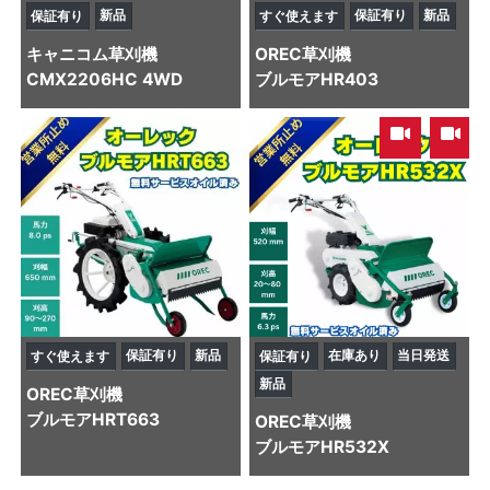
新品
保証有り
新品
保証有り
すぐ使えます
キャニコム
草刈機
OREC
草刈機
CMX2206HC 4WD
ブルモアHR403
,
保証有り
新品
在庫あり
当日発送
すぐ使えます
保証有り
新品
OREC
草刈機
ブルモアHRT663
OREC
草刈機
ブルモアHR532X