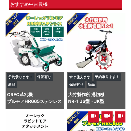
おすすめ中古農機
保証有り
予約承ります！
予約承ります！
すぐ使えます
新品
保証有り
新品
OREC
草刈機
大竹製作所
溝切機
ブルモアHR665ステンレス
NR-1 JS型・JK型
,
,