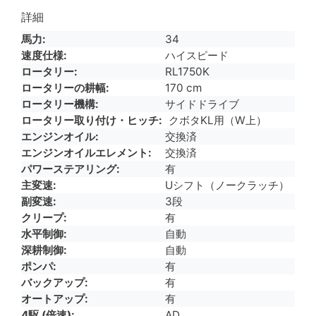
詳細
馬力
34
速度仕様
ハイスピード
ロータリー
RL1750K
ロータリーの耕幅
170 cm
ロータリー機構
サイドドライブ
ロータリー取り付け・ヒッチ
クボタKL用（W上）
エンジンオイル
交換済
エンジンオイルエレメント
交換済
パワーステアリング
有
主変速
Uシフト（ノークラッチ）
副変速
3段
クリープ
有
水平制御
自動
深耕制御
自動
ポンパ
有
バックアップ
有
オートアップ
有
4駆 (倍速)
AD