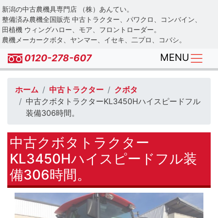
Skip
新潟の中古農機具専門店 （株）あんてい。
to
整備済み農機全国販売 中古トラクター、パワクロ、コンバイン、
main
田植機 ウィングハロー、モア、フロントローダー。
農機メーカークボタ、ヤンマー、イセキ、二プロ、コバシ。
content
MENU
0120-278-607
ホーム
中古トラクター
クボタ
中古クボタトラクターKL3450Hハイスピードフル
装備306時間。
中古クボタトラクター
KL3450Hハイスピードフル装
備306時間。