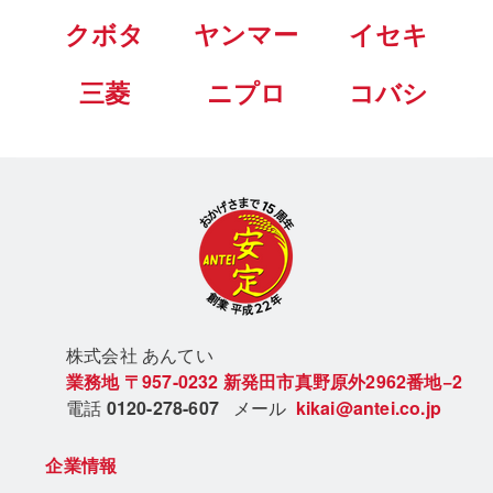
クボタ
ヤンマー
イセキ
三菱
ニプロ
コバシ
株式会社 あん
てい
業務地
〒957-0232
新発田市真野原外2962番地−2
電話
0120-278-607
メール
kikai@antei.co.jp
企業情報