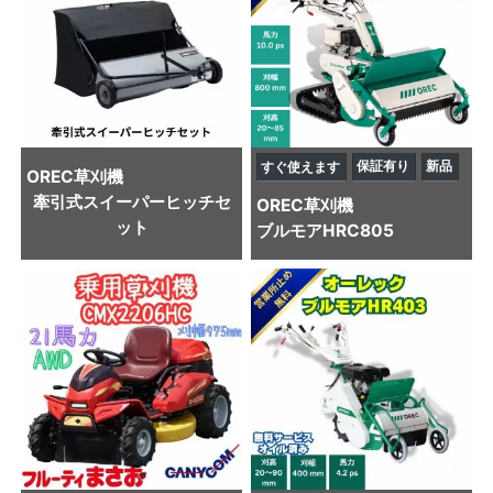
保証有り
新品
すぐ使えます
OREC
草刈機
牽引式スイーパーヒッチセ
OREC
草刈機
ット
ブルモアHRC805