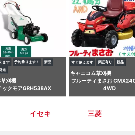
予約承ります！
新品
保証有り
新品
えます
すぐ使えます
発送
キャニコム
草刈機
C
草刈機
フルーティまさお CMX240
ックモアGRH538AX
4WD
ー
イセキ
三菱