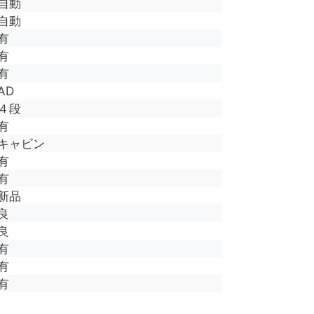
自動
自動
有
有
有
AD
４段
有
キャビン
有
有
新品
良
良
有
有
有