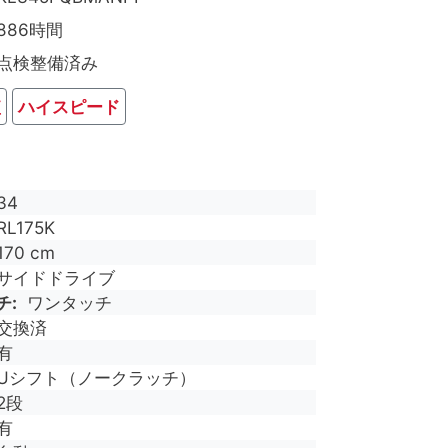
886時間
点検整備済み
短
ハイスピード
34
RL175K
170 cm
サイドドライブ
チ
ワンタッチ
交換済
有
Uシフト（ノークラッチ）
2段
有