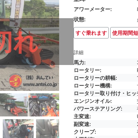
アワーメーター
状態
切れ
すぐ乗れます
使用期間
詳細
馬力
ロータリー
ロータリーの耕幅
ロータリー機構
ロータリー取り付け・ヒッ
エンジンオイル
パワーステアリング
主変速
副変速
クリープ