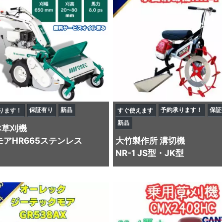
保証有り
新品
予約承ります！
保証
ります！
すぐ使えます
新品
C
草刈機
モアHR665ステンレス
大竹製作所
溝切機
NR-1 JS型・JK型