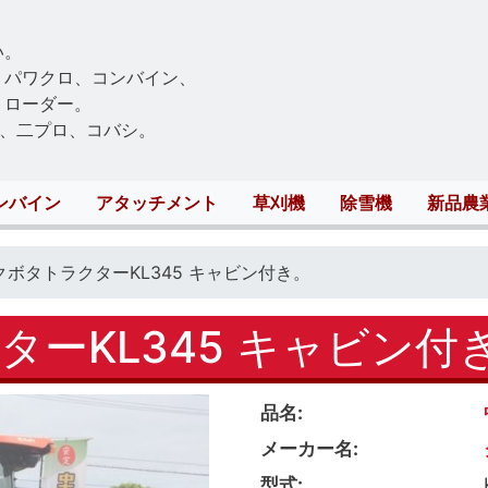
Skip
to
い。
main
、パワクロ、コンバイン、
content
トローダー。
、二プロ、コバシ。
ンバイン
アタッチメント
草刈機
除雪機
新品農
クボタトラクターKL345 キャビン付き。
ーKL345 キャビン付
品名
メーカー名
型式