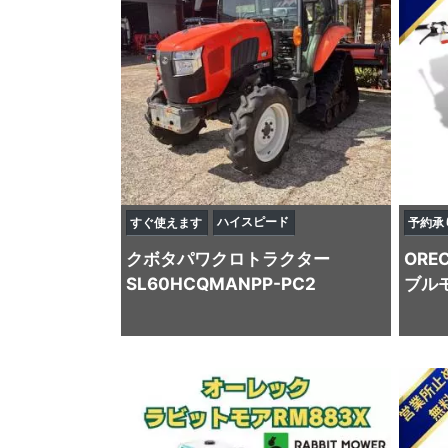
ハイスピード
すぐ使えます
予約承
クボタ
パワクロトラクター
ORE
SL60HCQMANPP-PC2
ブル