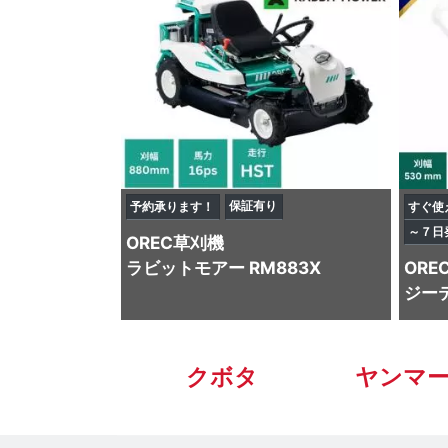
保証有り
予約承ります！
すぐ使
～７日
OREC
草刈機
ラビットモアー RM883X
ORE
ジーテ
クボタ
ヤンマ