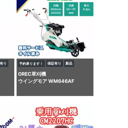
有り
保証有り
新品
予約承ります！
OREC
草刈機
ウイングモア WM646AF