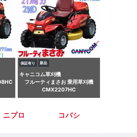
新品
保証有り
キャニコム
草刈機
8HC
フルーティまさお 乗用草刈機
CMX2207HC
ニプロ
コバシ