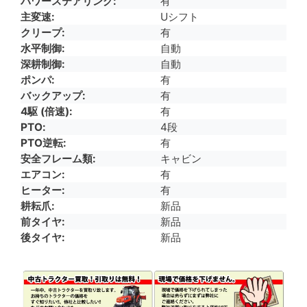
パワーステアリング
有
主変速
Uシフト
クリープ
有
水平制御
自動
深耕制御
自動
ポンパ
有
バックアップ
有
4駆 (倍速)
有
PTO
4段
PTO逆転
有
安全フレーム類
キャビン
エアコン
有
ヒーター
有
耕耘爪
新品
前タイヤ
新品
後タイヤ
新品