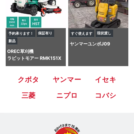
保証有り
現状渡し
予約承ります！
すぐ使えます
新品
ヤンマー
ユンボ
J09
OREC
草刈機
ラビットモアー RMK151X
クボタ
ヤンマー
イセキ
三菱
ニプロ
コバシ