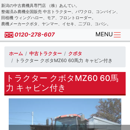
Skip
新潟の中古農機具専門店 （株）あんてい。
to
整備済み農機全国販売 中古トラクター、パワクロ、コンバイン、
main
田植機 ウィングハロー、モア、フロントローダー。
農機メーカークボタ、ヤンマー、イセキ、二プロ、コバシ。
content
MENU
0120-278-607
ホーム
中古トラクター
クボタ
トラクター クボタMZ60 60馬力 キャビン付き
トラクター クボタMZ60 60馬
力 キャビン付き