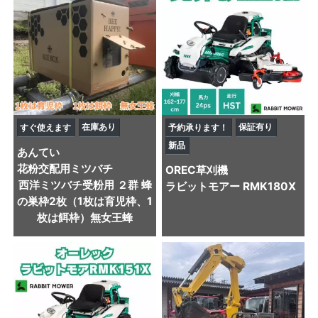
在庫あり
保証有り
すぐ使えます
予約承ります！
新品
あんてい
花粉交配用ミツバチ
OREC
草刈機
西洋ミツバチ受粉用 ２群 蜂
ラビットモアー RMK180X
の巣枠2枚（1枚は育児枠、1
枚は餌枠）無女王蜂