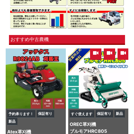
おすすめ中古農機
,
,
保証有り
保証有り
新品
予約承ります！
すぐ使えます
新品
OREC
草刈機
ブルモアHRC805
Atex
草刈機