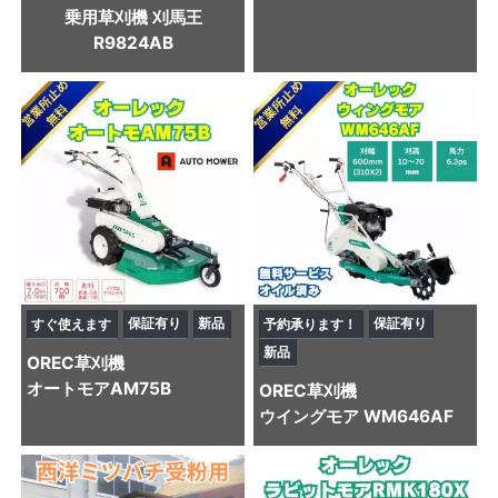
乗用草刈機 刈馬王
R9824AB
保証有り
新品
保証有り
すぐ使えます
予約承ります！
新品
OREC
草刈機
オートモアAM75B
OREC
草刈機
ウイングモア WM646AF