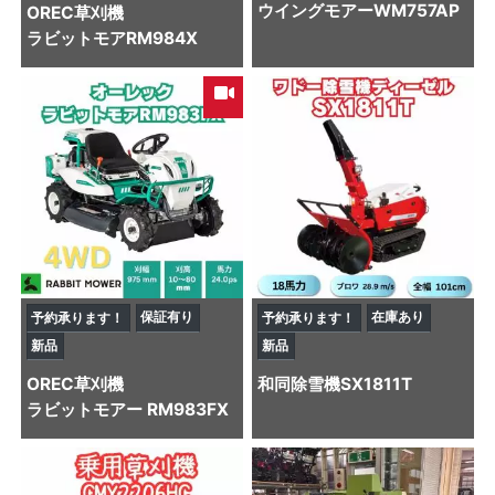
ウイングモアーWM757AP
OREC
草刈機
ラビットモアRM984X
保証有り
在庫あり
予約承ります！
予約承ります！
新品
新品
OREC
草刈機
和同
除雪機
SX1811T
ラビットモアー RM983FX