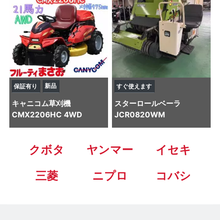
新品
保証有り
すぐ使えます
キャニコム
草刈機
スター
ロールベーラ
CMX2206HC 4WD
JCR0820WM
クボタ
ヤンマー
イセキ
三菱
ニプロ
コバシ