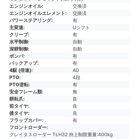
エンジンオイル
交換済
エンジンオイルエレメント
交換済
パワーステアリング
有
主変速
Uシフト
クリープ
有
水平制御
自動
深耕制御
自動
ポンパ
有
バックアップ
有
4駆 (倍速)
AD
PTO
4段
PTO逆転
有
安全フレーム類
無
耕耘爪
良
前タイヤ
良
後タイヤ
良
フラップカバー
有
フロントローダー
グレイタスローダー TLH32 持上制限重量:400kg