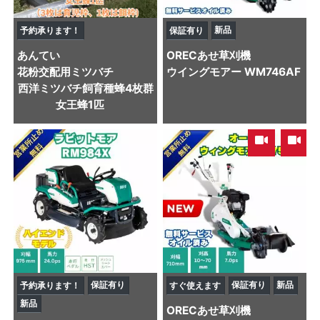
新品
予約承ります！
保証有り
あんてい
OREC
あせ草刈機
花粉交配用ミツバチ
ウイングモアー WM746AF
西洋ミツバチ飼育種蜂4枚群
女王蜂1匹
,
保証有り
保証有り
新品
予約承ります！
すぐ使えます
新品
OREC
あせ草刈機