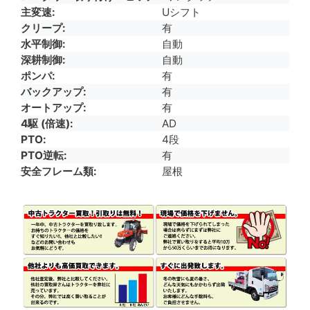
主変速
Uシフト
クリープ
有
水平制御
自動
深耕制御
自動
ポンパ
有
バックアップ
有
オートアップ
有
4駆 (倍速)
AD
PTO
4段
PTO逆転
有
安全フレーム類
屋根