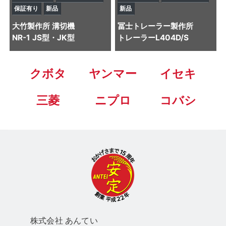
保証有り
新品
新品
大竹製作所
溝切機
冨士トレーラー製作所
NR-1 JS型・JK型
トレーラー
L404D/S
クボタ
ヤンマー
イセキ
三菱
ニプロ
コバシ
株式会社 あん
てい