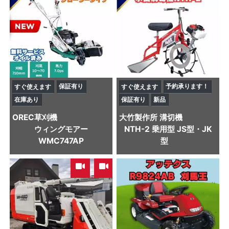
保証有り
予約承ります！
すぐ使えます
すぐ使えます
在庫あり
保証有り
新品
OREC
草刈機
大竹製作所
溝切機
ウィングモアー
NTH-2 乗用型 JS型・JK
WMC747AP
型
,