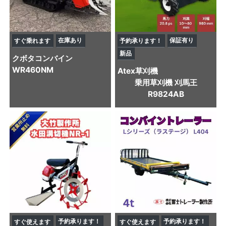
在庫あり
保証有り
すぐ乗れます
予約承ります！
新品
クボタ
コンバイン
WR460NM
Atex
草刈機
乗用草刈機 刈馬王
R9824AB
予約承ります！
予約承ります！
すぐ使えます
すぐ使えます