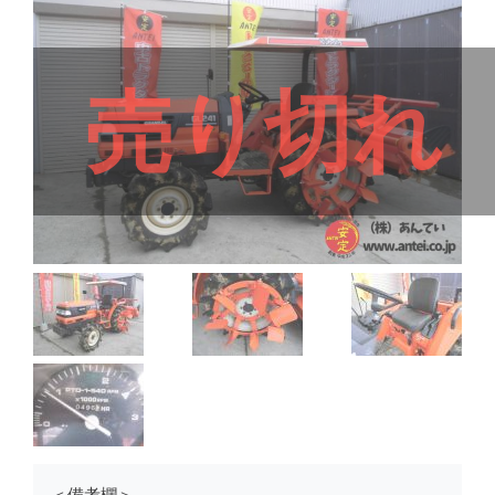
売り切れ
＜備考欄＞