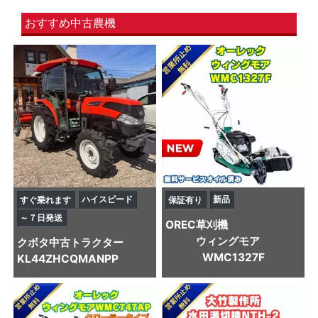
おすすめ中古農機
ハイスピード
新品
すぐ乗れます
保証有り
～７日発送
OREC
草刈機
ウィングモア
クボタ
中古トラクター
WMC1327F
KL44ZHCQMANPP