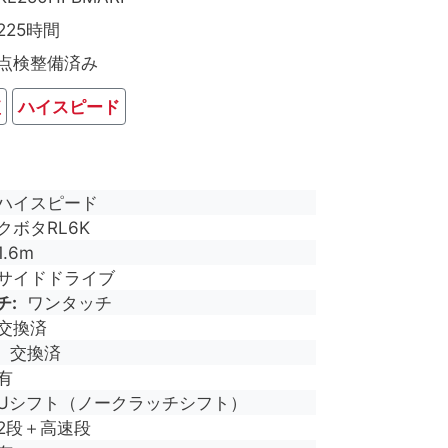
225時間
点検整備済み
短
ハイスピード
ハイスピード
クボタRL6K
1.6m
サイドドライブ
チ
ワンタッチ
交換済
交換済
有
Uシフト（ノークラッチシフト）
2段＋高速段