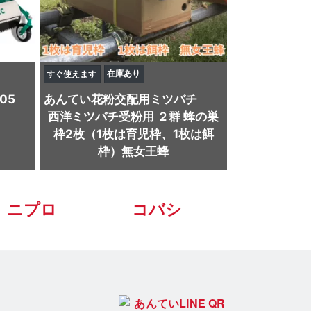
在庫あり
すぐ使えます
05
あんてい
花粉交配用ミツバチ
西洋ミツバチ受粉用 ２群 蜂の巣
枠2枚（1枚は育児枠、1枚は餌
枠）無女王蜂
ニプロ
コバシ