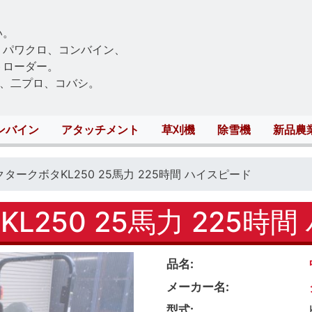
Skip
to
い。
main
、パワクロ、コンバイン、
content
トローダー。
、二プロ、コバシ。
ンバイン
アタッチメント
草刈機
除雪機
新品農
タークボタKL250 25馬力 225時間 ハイスピード
250 25馬力 225時
品名
メーカー名
型式