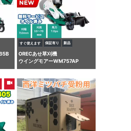
保証有り
新品
すぐ使えます
65B
OREC
あせ草刈機
ウイングモアーWM757AP
,