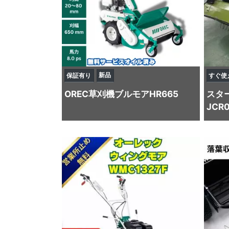
新品
保証有り
すぐ使
OREC
草刈機
ブルモアHR665
スタ
JCR