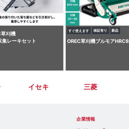
保証有り
新品
すぐ使えます
C
草刈機
収集レーキセット
OREC
草刈機
ブルモアHRC8
ー
イセキ
三菱
企業情報