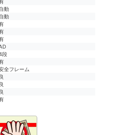
有
自動
自動
有
有
有
AD
4段
有
安全フレーム
良
良
良
有