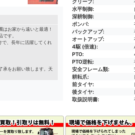
クリープ
水平制御
深耕制御
ポンパ
圃はお家から遠いと最適！
バックアップ
品です。
オートアップ
けで、長年に活躍してくれ
4駆 (倍速)
PTO
PTO逆転
安全フレーム類
了承をお願い致します。天
耕耘爪
前タイヤ
後タイヤ
取扱説明書