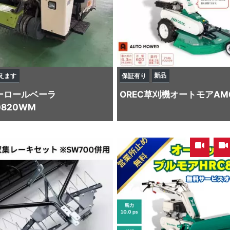
新品
えます
保証有り
ー
ロールベーラ
OREC
草刈機
オートモアAM
0820WM
,