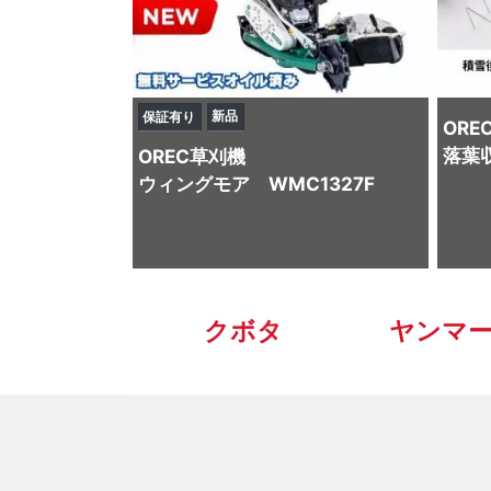
新品
保証有り
ORE
落葉
OREC
草刈機
ウィングモア WMC1327F
クボタ
ヤンマ