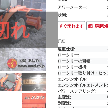
アワーメーター
状態
切れ
すぐ乗れます
使用期間
詳細
速度仕様
ロータリー
ロータリーの耕幅
ロータリー機構
ロータリー取り付け・ヒッ
エンジンオイル
エンジンオイルエレメント
パワーステアリング
主変速
副変速