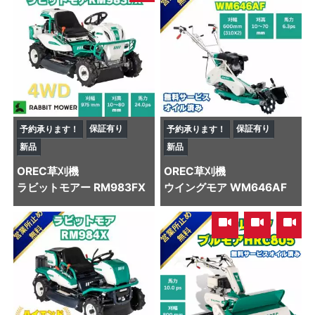
保証有り
保証有り
予約承ります！
予約承ります！
新品
新品
OREC
草刈機
OREC
草刈機
ラビットモアー RM983FX
ウイングモア WM646AF
,
,