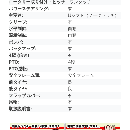
ロータリー取り付け・ヒッチ
ワンタッチ
パワーステアリング
有
主変速
Uシフト（ノークラッチ）
クリープ
有
水平制御
自動
深耕制御
自動
ポンパ
有
バックアップ
有
4駆 (倍速)
有
PTO
4段
PTO逆転
有
安全フレーム類
安全フレーム
前タイヤ
良
後タイヤ
良
フラップカバー
有
尾輪
有
取扱説明書
有