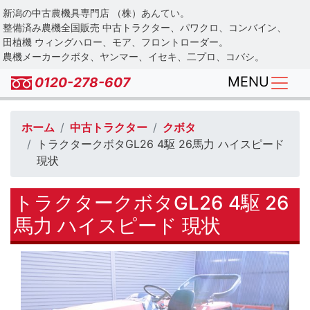
Skip
新潟の中古農機具専門店 （株）あんてい。
to
整備済み農機全国販売 中古トラクター、パワクロ、コンバイン、
main
田植機 ウィングハロー、モア、フロントローダー。
農機メーカークボタ、ヤンマー、イセキ、二プロ、コバシ。
content
MENU
0120-278-607
ホーム
中古トラクター
クボタ
トラクタークボタGL26 4駆 26馬力 ハイスピード
現状
トラクタークボタGL26 4駆 26
馬力 ハイスピード 現状