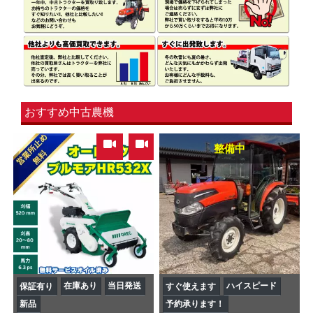
おすすめ中古農機
,
整備中
在庫あり
当日発送
ハイスピード
保証有り
すぐ使えます
新品
予約承ります！