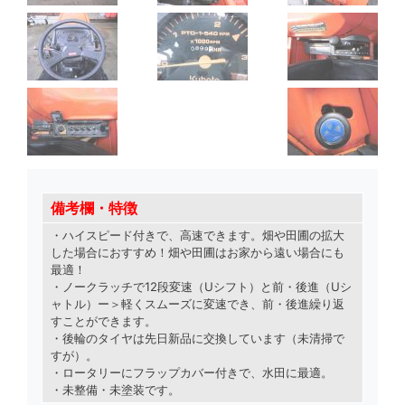
備考欄・特徴
・ハイスピード付きで、高速できます。畑や田圃の拡大
した場合におすすめ！畑や田圃はお家から遠い場合にも
最適！
・ノークラッチで12段変速（Uシフト）と前・後進（Uシ
ャトル）ー＞軽くスムーズに変速でき、前・後進繰り返
すことができます。
・後輪のタイヤは先日新品に交換しています（未清掃で
すが）。
・ロータリーにフラップカバー付きで、水田に最適。
・未整備・未塗装です。