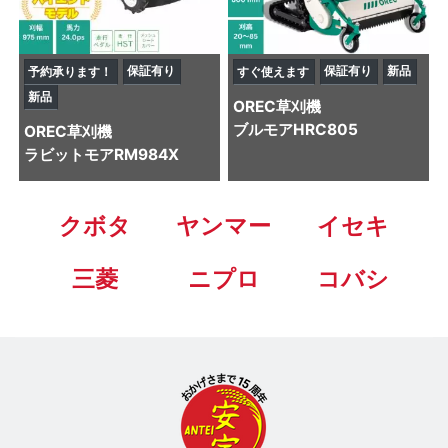
保証有り
保証有り
新品
予約承ります！
すぐ使えます
新品
OREC
草刈機
ブルモアHRC805
OREC
草刈機
ラビットモアRM984X
クボタ
ヤンマー
イセキ
三菱
ニプロ
コバシ