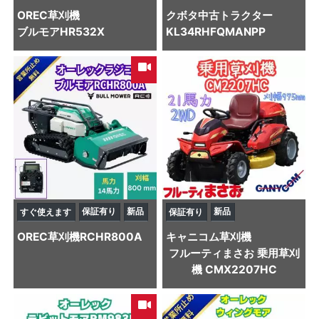
OREC
草刈機
クボタ
中古トラクター
ブルモアHR532X
KL34RHFQMANPP
保証有り
新品
新品
すぐ使えます
保証有り
OREC
草刈機
RCHR800A
キャニコム
草刈機
フルーティまさお 乗用草刈
機 CMX2207HC