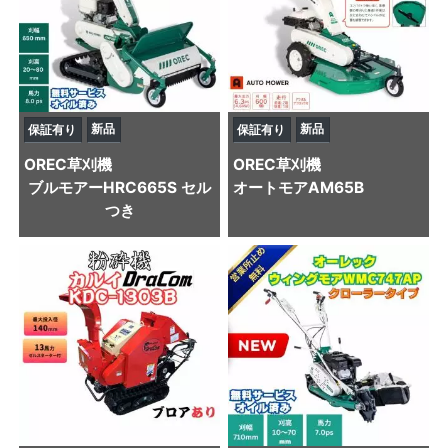
新品
新品
保証有り
保証有り
OREC
草刈機
OREC
草刈機
ブルモアーHRC665S セル
オートモアAM65B
つき