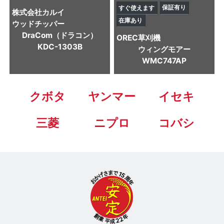
保証有り
すぐ使えます
株式会社カルイ
在庫あり
ウッドチッパー
DraCom（ドラコン）
OREC
草刈機
KDC-1303B
ウィングモアー
WMC747AP
クボタ
ヤンマー
イセキ
三菱
ニプロ
コバシ