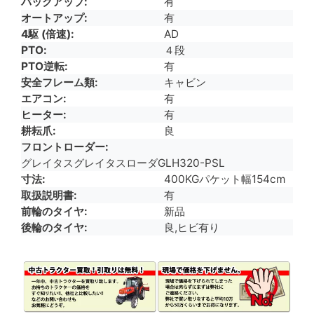
バックアップ
有
オートアップ
有
4駆 (倍速)
AD
PTO
４段
PTO逆転
有
安全フレーム類
キャビン
エアコン
有
ヒーター
有
耕耘爪
良
フロントローダー
グレイタスグレイタスローダGLH320-PSL
寸法
400KGパケット幅154cm
取扱説明書
有
前輪のタイヤ
新品
後輪のタイヤ
良,ヒビ有り