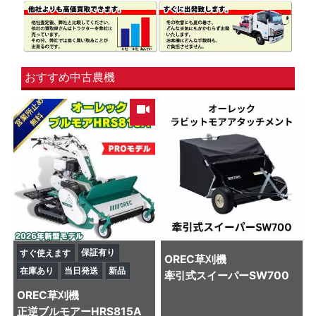
おすすめ中古農機
保証有り
すぐ使えます
OREC
草刈機
在庫あり
当日発送
新品
牽引式スイーパーSW700
OREC
草刈機
正逆ブルモアーHRS815A