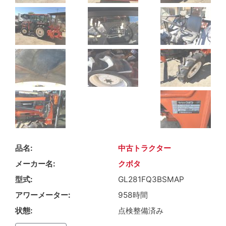
品名
中古トラクター
メーカー名
クボタ
型式
GL281FQ3BSMAP
アワーメーター
958時間
状態
点検整備済み