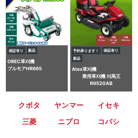
新品
保証有り
保証有り
予約承ります！
新品
OREC
草刈機
ブルモアHR665
Atex
草刈機
乗用草刈機 刈馬王
R9520AB
クボタ
ヤンマー
イセキ
三菱
ニプロ
コバシ