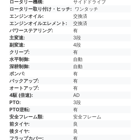
ロータリー機構
サイドドライブ
ロータリー取り付け・ヒッチ
ワンタッチ
エンジンオイル
交換済
エンジンオイルエレメント
交換済
パワーステアリング
有
主変速
3段
副変速
4段
クリープ
有
水平制御
自動
深耕制御
自動
ポンパ
有
バックアップ
有
オートアップ
有
4駆 (倍速)
AD
PTO
3段
PTO逆転
有
安全フレーム類
安全フレーム
前タイヤ
良
後タイヤ
良
フラップカバー
有