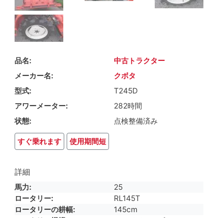
品名
中古トラクター
メーカー名
クボタ
型式
T245D
アワーメーター
282時間
状態
点検整備済み
すぐ乗れます
使用期間短
詳細
馬力
25
ロータリー
RL145T
ロータリーの耕幅
145cm