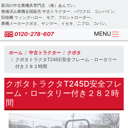
Skip
新潟の中古農機具専門店 （株）あんてい。
to
整備済み農機全国販売 中古トラクター、パワクロ、コンバイン、
main
田植機 ウィングハロー、モア、フロントローダー。
農機メーカークボタ、ヤンマー、イセキ、二プロ、コバシ。
content
MENU
0120-278-607
ホーム
中古トラクター
クボタ
クボタトラクタT245D安全フレーム・ロータリー
付き２８２時間
クボタトラクタT245D安全フレ
ーム・ロータリー付き２８２時
間