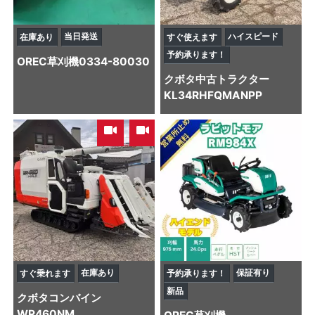
当日発送
ハイスピード
在庫あり
すぐ使えます
予約承ります！
OREC
草刈機
0334-80030
クボタ
中古トラクター
KL34RHFQMANPP
,
在庫あり
保証有り
すぐ乗れます
予約承ります！
新品
クボタ
コンバイン
WR460NM