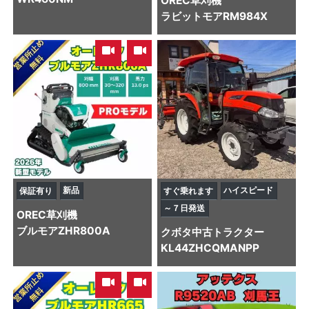
OREC
草刈機
ラビットモアRM984X
,
新品
ハイスピード
保証有り
すぐ乗れます
～７日発送
OREC
草刈機
ブルモアZHR800A
クボタ
中古トラクター
KL44ZHCQMANPP
,