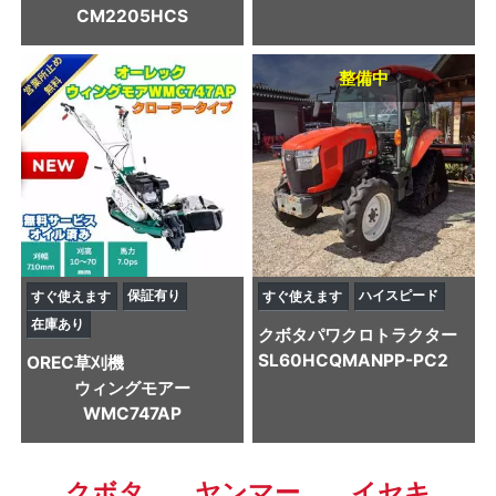
CM2205HCS
整備中
保証有り
ハイスピード
すぐ使えます
すぐ使えます
在庫あり
クボタ
パワクロトラクター
SL60HCQMANPP-PC2
OREC
草刈機
ウィングモアー
WMC747AP
クボタ
ヤンマー
イセキ