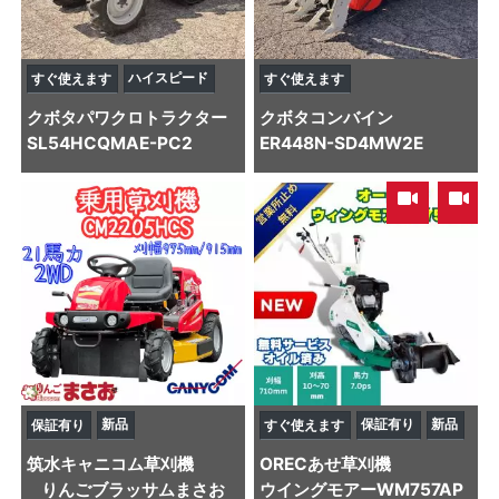
ハイスピード
すぐ使えます
すぐ使えます
クボタ
パワクロトラクター
クボタ
コンバイン
SL54HCQMAE-PC2
ER448N-SD4MW2E
,
新品
保証有り
新品
保証有り
すぐ使えます
筑水キャニコム
草刈機
OREC
あせ草刈機
りんごブラッサムまさお
ウイングモアーWM757AP