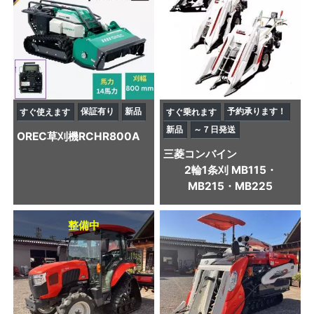
保証有り
新品
予約承ります！
すぐ使えます
すぐ乗れます
新品
～７日発送
OREC
草刈機
RCHR800A
三菱
コンバイン
2輪1条刈 MB115・
MB215・MB225
整備中