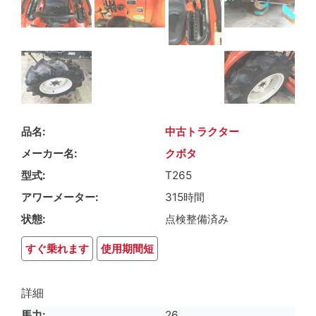
品名
中古トラクター
メーカー名
クボタ
型式
T265
アワーメーター
315時間
状態
点検整備済み
すぐ乗れます
使用期間短
詳細
馬力
26