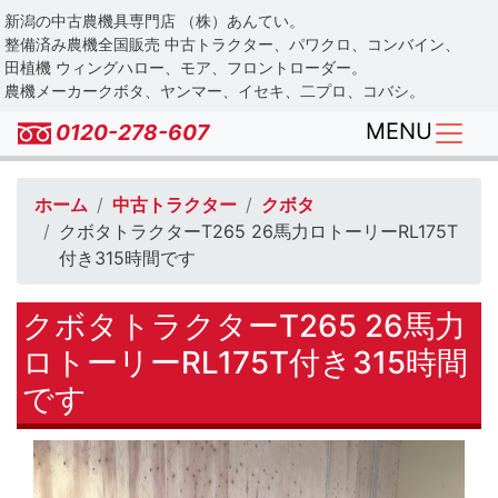
Skip
新潟の中古農機具専門店 （株）あんてい。
to
整備済み農機全国販売 中古トラクター、パワクロ、コンバイン、
main
田植機 ウィングハロー、モア、フロントローダー。
農機メーカークボタ、ヤンマー、イセキ、二プロ、コバシ。
content
MENU
0120-278-607
ホーム
中古トラクター
クボタ
クボタトラクターT265 26馬力ロトーリーRL175T
付き315時間です
クボタトラクターT265 26馬力
ロトーリーRL175T付き315時間
です