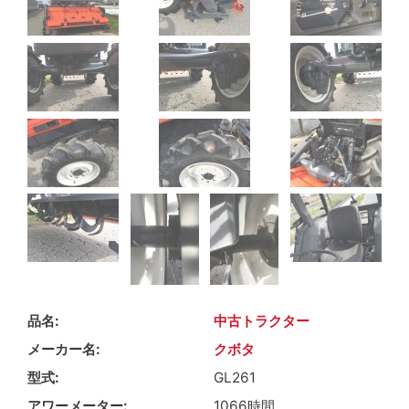
品名
中古トラクター
メーカー名
クボタ
型式
GL261
アワーメーター
1066時間