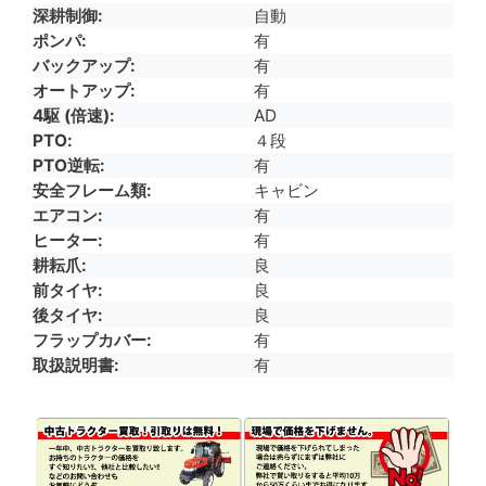
深耕制御
自動
ポンパ
有
バックアップ
有
オートアップ
有
4駆 (倍速)
AD
PTO
４段
PTO逆転
有
安全フレーム類
キャビン
エアコン
有
ヒーター
有
耕耘爪
良
前タイヤ
良
後タイヤ
良
フラップカバー
有
取扱説明書
有