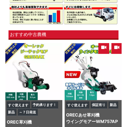
おすすめ中古農機
,
予約承ります！
保証有り
新品
すぐ使えます
すぐ使えます
新品
～７日発送
OREC
あせ草刈機
ウイングモアーWM757AP
OREC
草刈機