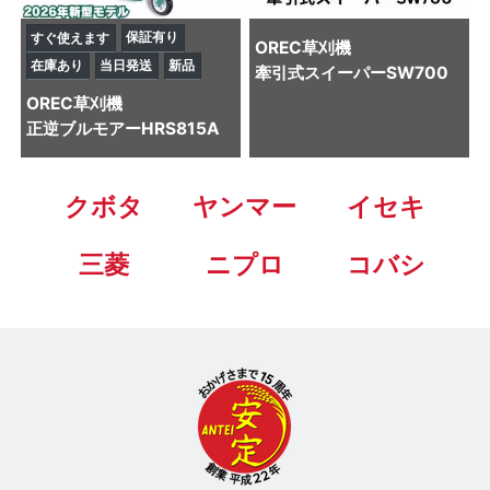
保証有り
すぐ使えます
OREC
草刈機
在庫あり
当日発送
新品
牽引式スイーパーSW700
OREC
草刈機
正逆ブルモアーHRS815A
クボタ
ヤンマー
イセキ
三菱
ニプロ
コバシ