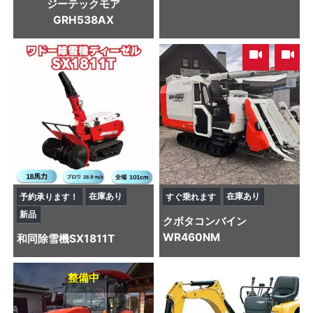
ジーテックモア
GRH538AX
,
在庫あり
在庫あり
予約承ります！
すぐ乗れます
新品
クボタ
コンバイン
WR460NM
和同
除雪機
SX1811T
整備中