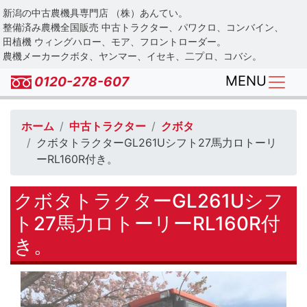
Skip
新潟の中古農機具専門店 （株）あんてい。
to
整備済み農機全国販売 中古トラクター、パワクロ、コンバイン、
main
田植機 ウィングハロー、モア、フロントローダー。
農機メーカークボタ、ヤンマー、イセキ、二プロ、コバシ。
content
MENU
0120-278-607
ホーム
中古トラクター
クボタ
クボタトラクターGL261Uシフト27馬力ロトーリ
ーRL160R付き。
クボタトラクターGL261Uシフ
ト27馬力ロトーリーRL160R付
き。