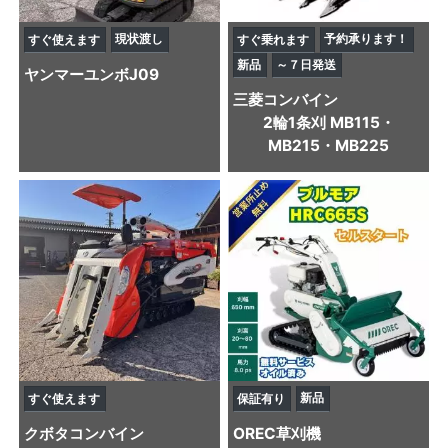
現状渡し
予約承ります！
すぐ使えます
すぐ乗れます
新品
～７日発送
ヤンマー
ユンボ
J09
三菱
コンバイン
2輪1条刈 MB115・
MB215・MB225
新品
すぐ使えます
保証有り
クボタ
コンバイン
OREC
草刈機