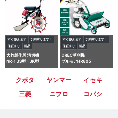
予約承ります！
予約承ります！
すぐ使えます
すぐ使えます
保証有り
新品
保証有り
新品
大竹製作所
溝切機
OREC
草刈機
NR-1 JS型・JK型
ブルモアHR805
クボタ
ヤンマー
イセキ
三菱
ニプロ
コバシ