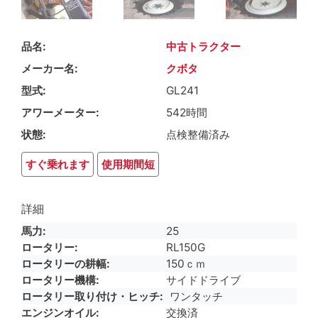
品名
中古トラクター
メーカー名
クボタ
型式
GL241
アワーメーター
542時間
状態
点検整備済み
すぐ乗れます
使用期間短
詳細
馬力
25
ロータリー
RL150G
ロータリーの耕幅
150ｃｍ
ロータリー機構
サイドドライブ
ロータリー取り付け・ヒッチ
ワンタッチ
エンジンオイル
交換済