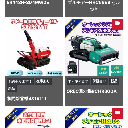
ER448N-SD4MW2E
ブルモアーHRC665S セル
つき
在庫あり
保証有り
新品
予約承ります！
すぐ使えます
新品
OREC
草刈機
RCHR800A
和同
除雪機
SX1811T