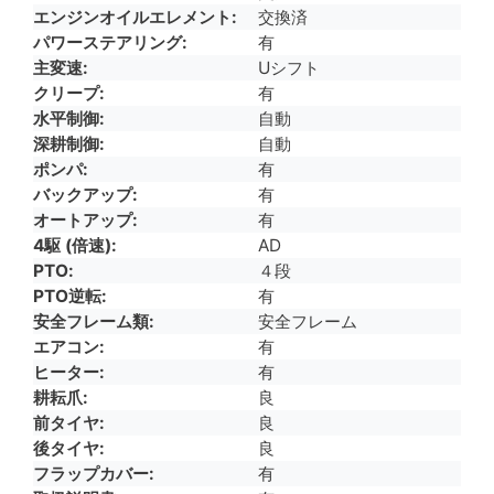
エンジンオイルエレメント
交換済
パワーステアリング
有
主変速
Uシフト
クリープ
有
水平制御
自動
深耕制御
自動
ポンパ
有
バックアップ
有
オートアップ
有
4駆 (倍速)
AD
PTO
４段
PTO逆転
有
安全フレーム類
安全フレーム
エアコン
有
ヒーター
有
耕耘爪
良
前タイヤ
良
後タイヤ
良
フラップカバー
有