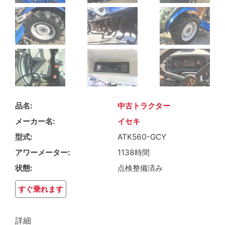
品名
中古トラクター
メーカー名
イセキ
型式
ATK560-GCY
アワーメーター
1138時間
状態
点検整備済み
すぐ乗れます
詳細