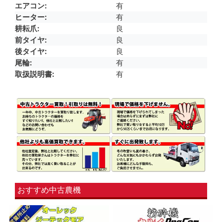
エアコン
有
ヒーター
有
耕耘爪
良
前タイヤ
良
後タイヤ
良
尾輪
有
取扱説明書
有
おすすめ中古農機