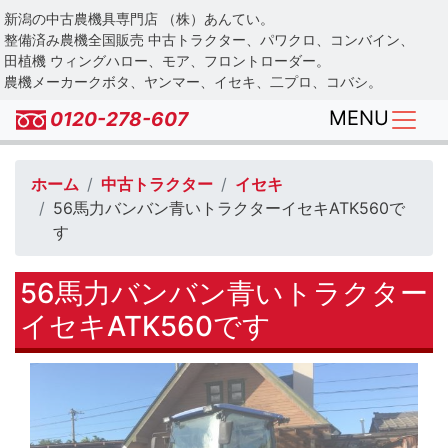
Skip
新潟の中古農機具専門店 （株）あんてい。
to
整備済み農機全国販売 中古トラクター、パワクロ、コンバイン、
main
田植機 ウィングハロー、モア、フロントローダー。
農機メーカークボタ、ヤンマー、イセキ、二プロ、コバシ。
content
MENU
0120-278-607
ホーム
中古トラクター
イセキ
56馬力バンバン青いトラクターイセキATK560で
す
56馬力バンバン青いトラクター
イセキATK560です