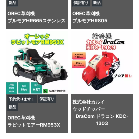
新品
保証有り
新品
OREC
草刈機
OREC
草刈機
ブルモアHR665ステンレス
ブルモアHR805
保証有り
予約承ります！
株式会社カルイ
新品
ウッドチッパー
DraCom ドラコン KDC-
OREC
草刈機
1303
ラビットモアーRM953X