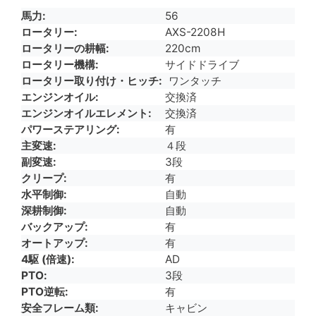
馬力
56
ロータリー
AXS-2208H
ロータリーの耕幅
220cm
ロータリー機構
サイドドライブ
ロータリー取り付け・ヒッチ
ワンタッチ
エンジンオイル
交換済
エンジンオイルエレメント
交換済
パワーステアリング
有
主変速
４段
副変速
3段
クリープ
有
水平制御
自動
深耕制御
自動
バックアップ
有
オートアップ
有
4駆 (倍速)
AD
PTO
3段
PTO逆転
有
安全フレーム類
キャビン