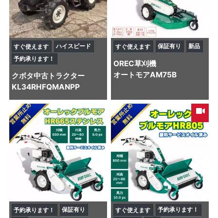
ハイスピード
保証有り
新品
すぐ使えます
すぐ使えます
予約承ります！
OREC
草刈機
オートモアAM75B
クボタ
中古トラクター
KL34RHFQMANPP
保証有り
予約承ります！
予約承ります！
すぐ使えます