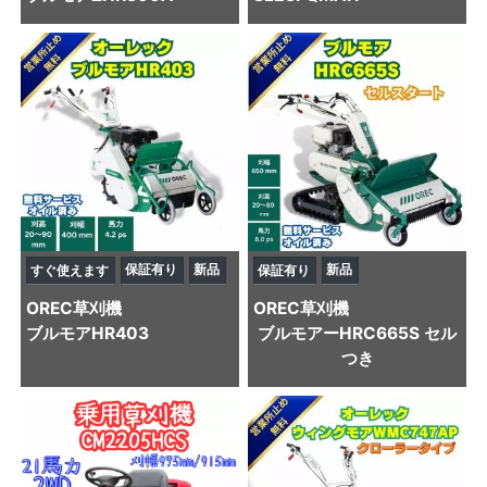
保証有り
新品
新品
すぐ使えます
保証有り
OREC
草刈機
OREC
草刈機
ブルモアHR403
ブルモアーHRC665S セル
つき