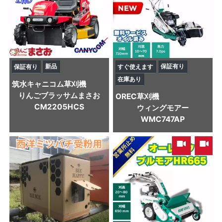
新品
保証有り
保証有り
すぐ使えます
在庫あり
筑水キャニコム
草刈機
りんごブラッサムまさお
OREC
草刈機
CM2205HCS
ウィングモアー
WMC747AP
,