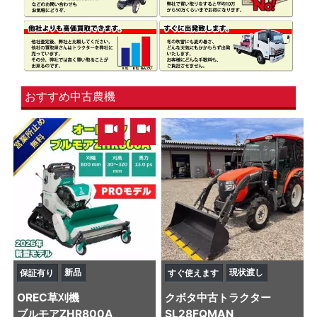
おすすめ中古農機
,
新品
現状渡し
保証有り
すぐ使えます
OREC
草刈機
クボタ
中古トラクター
ブルモアZHR800A
SL28FQMAN