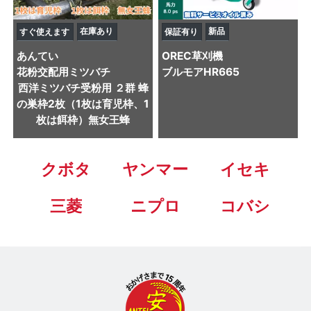
在庫あり
新品
すぐ使えます
保証有り
あんてい
OREC
草刈機
花粉交配用ミツバチ
ブルモアHR665
西洋ミツバチ受粉用 ２群 蜂
の巣枠2枚（1枚は育児枠、1
枚は餌枠）無女王蜂
クボタ
ヤンマー
イセキ
三菱
ニプロ
コバシ