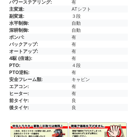
パワーステアリング
有
主変速
ATシフト
副変速
３段
水平制御
自動
深耕制御
自動
ポンパ
有
バックアップ
有
オートアップ
有
4駆 (倍速)
有
PTO
４段
PTO逆転
有
安全フレーム類
キャビン
エアコン
有
ヒーター
有
前タイヤ
良
後タイヤ
良