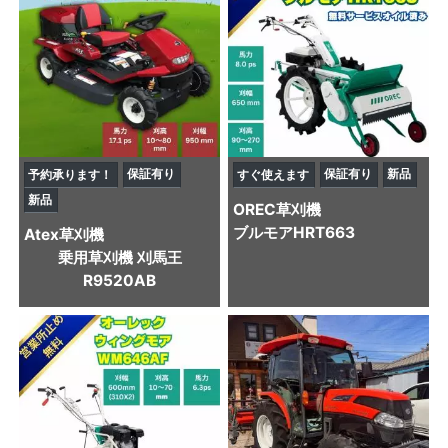
保証有り
保証有り
新品
予約承ります！
すぐ使えます
新品
OREC
草刈機
ブルモアHRT663
Atex
草刈機
乗用草刈機 刈馬王
R9520AB