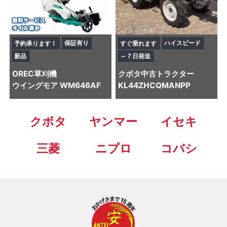
保証有り
ハイスピード
予約承ります！
すぐ乗れます
新品
～７日発送
OREC
草刈機
クボタ
中古トラクター
ウイングモア WM646AF
KL44ZHCQMANPP
クボタ
ヤンマー
イセキ
三菱
ニプロ
コバシ