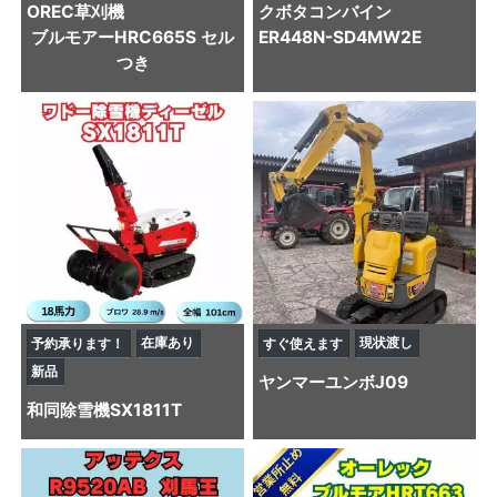
OREC
草刈機
クボタ
コンバイン
ブルモアーHRC665S セル
ER448N-SD4MW2E
つき
在庫あり
現状渡し
予約承ります！
すぐ使えます
新品
ヤンマー
ユンボ
J09
和同
除雪機
SX1811T