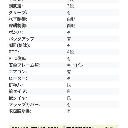
副変速
3段
クリープ
有
水平制御
自動
深耕制御
自動
ポンパ
有
バックアップ
有
4駆 (倍速)
有
PTO
4段
PTO逆転
有
安全フレーム類
キャビン
エアコン
有
ヒーター
有
耕耘爪
良
前タイヤ
良
後タイヤ
良
フラップカバー
有
取扱説明書
有