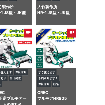
竹製作所
大竹製作所
-1 JS型・JK型
NR-1 JS型・JK型
保証有り
ぐ使えます
すぐ使えます
庫あり
当日発送
予約承ります！
品
保証有り
新品
EC
OREC
正逆ブルモアー
ブルモアHR805
HRS815A