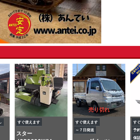
売り切れ
し
すぐ使えます
すぐ使えます
す
～７日発送
予
スター
保