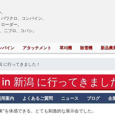
Skip
to
い。
main
、パワクロ、コンバイン、
content
トローダー。
、二プロ、コバシ。
ンバイン
アタッチメント
草刈機
除雪機
新品農
in 新潟 に行ってきました！
026 in 新潟 に行ってきま
利用案内
よくあるご質問
ニュース
ブログ
企
未来”を体感できる、とても刺激的な展示会でした。