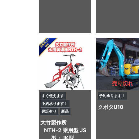
売り切れ
すぐ使えます
予約承ります！
予約承ります！
クボタ
U10
保証有り
新品
大竹製作所
NTH-2 乗用型 JS
型・JK型