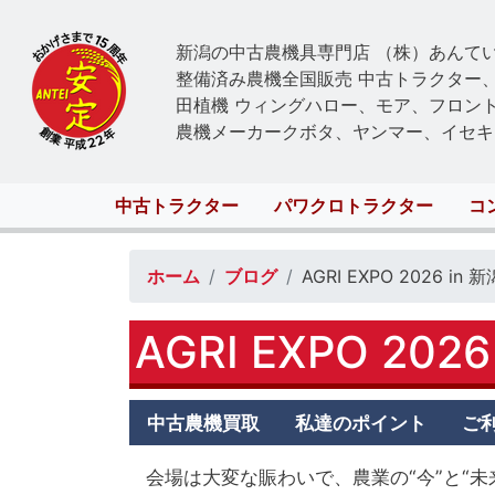
新潟の中古農機具専門店 （株）あんて
整備済み農機全国販売 中古トラクター
田植機 ウィングハロー、モア、フロン
農機メーカークボタ、ヤンマー、イセキ
Main
中古トラクター
パワクロトラクター
コ
navigation
ホーム
ブログ
AGRI EXPO 2026 
AGRI EXPO 2
Antei
中古農機買取
私達のポイント
ご
second
menu
会場は大変な賑わいで、農業の“今”と“