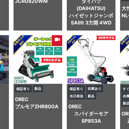
JCR0820WM
ダイハツ
(DAIHATSU)
大
ハイゼットジャンボ
NL
SAIIIt 3方開 4WD
新品
在庫あり
保証有り
保証有り
す
当日発送
新品
在
OREC
新
ブルモアZHR800A
OREC
スパイダーモア
OR
SP853A