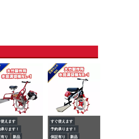
ぐ使えます
すぐ使えます
約承ります！
予約承ります！
証有り
新品
保証有り
新品