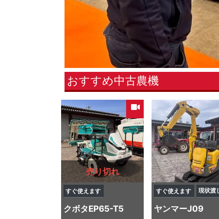
おすすめ中古農機
売り切れ
現状渡
すぐ使えます
すぐ使えます
クボタ
EP65-T5
ヤンマー
J09