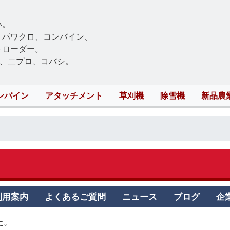
Skip
to
い。
main
、パワクロ、コンバイン、
content
トローダー。
、二プロ、コバシ。
ンバイン
アタッチメント
草刈機
除雪機
新品農
利用案内
よくあるご質問
ニュース
ブログ
企
た。