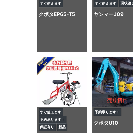
現状渡
すぐ使えます
すぐ使えます
クボタ
EP65-T5
ヤンマー
J09
売り切れ
すぐ使えます
予約承ります！
予約承ります！
クボタ
U10
保証有り
新品