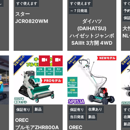
し
すぐ使えます
すぐ使えます
す
～７日発送
予
スター
保
JCR0820WM
ダイハツ
(DAIHATSU)
大
ハイゼットジャンボ
NL
SAIIIt 3方開 4WD
,
新品
在庫あり
保証有り
保証有り
す
当日発送
新品
在
OREC
新
ブルモアZHR800A
OREC