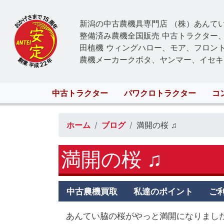
新潟の中古農機具専門店 （株）あんて
整備済み農機全国販売 中古トラクター
田植機 ウィングハロー、モア、フロン
農機メーカークボタ、ヤンマー、イセキ
Main
中古トラクター
パワクロトラクター
コ
navigation
ホーム
ブログ
満開の桜 ♫
満開の桜 ♫
Antei
中古農機買取
私達のポイント
ご
second
menu
あんてい脇の桜がやっと満開になりまし