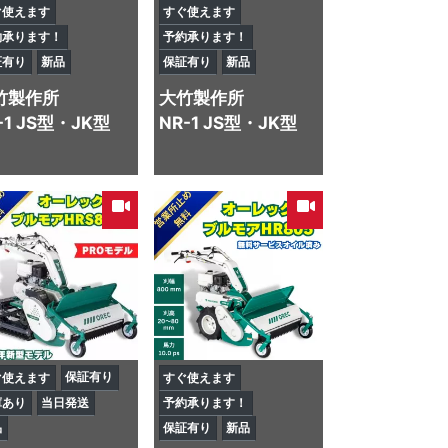
ぐ使えます
すぐ使えます
約承ります！
予約承ります！
証有り
新品
保証有り
新品
竹製作所
大竹製作所
-1 JS型・JK型
NR-1 JS型・JK型
保証有り
ぐ使えます
すぐ使えます
庫あり
当日発送
予約承ります！
品
保証有り
新品