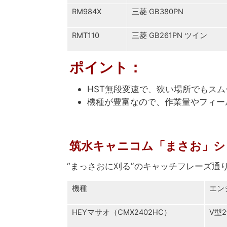
RM984X
三菱 GB380PN
RMT110
三菱 GB261PN ツイン
ポイント
：
HST無段変速で、狭い場所でもス
機種が豊富なので、作業量やフィー
筑水キャニコム「まさお」シ
“まっさおに刈る”のキャッチフレーズ通
機種
エン
HEYマサオ（CMX2402HC）
V型