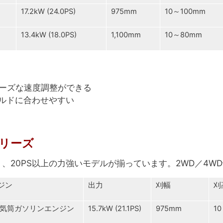
17.2kW (24.0PS)
975mm
10～100mm
13.4kW (18.0PS)
1,100mm
10～80mm
ムーズな速度調整ができる
ルドに合わせやすい
リーズ
り、20PS以上の力強いモデルが揃っています。2WD／4
ジン
出力
刈幅
刈
2気筒ガソリンエンジン
15.7kW (21.1PS)
975mm
1