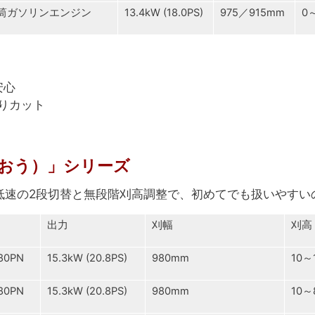
筒ガソリンエンジン
13.4kW (18.0PS)
975／915mm
0
安心
りカット
おう）」シリーズ
低速の2段切替と無段階刈高調整で、初めてでも扱いやすい
出力
刈幅
刈高
80PN
15.3kW (20.8PS)
980mm
10
80PN
15.3kW (20.8PS)
980mm
10