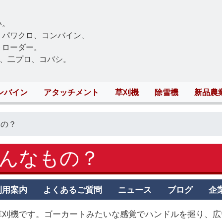
Skip
to
い。
main
、パワクロ、コンバイン、
content
トローダー。
、二プロ、コバシ。
ンバイン
アタッチメント
草刈機
除雪機
新品農
もの？
んなもの？
利用案内
よくあるご質問
ニュース
ブログ
企
”草刈機です。ゴーカートみたいな感覚でハンドルを握り、