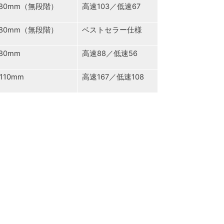
～80mm（無段階）
高速103／低速67
～80mm（無段階）
ベストセラー仕様
80mm
高速88／低速56
110mm
高速167／低速108