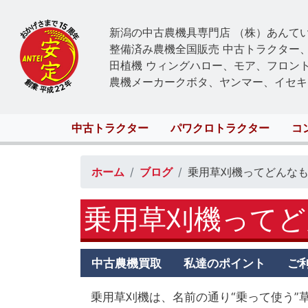
新潟の中古農機具専門店 （株）あんて
整備済み農機全国販売 中古トラクター
田植機 ウィングハロー、モア、フロン
農機メーカークボタ、ヤンマー、イセキ
Main
中古トラクター
パワクロトラクター
コ
navigation
ホーム
ブログ
乗用草刈機ってどんな
乗用草刈機ってど
Antei
中古農機買取
私達のポイント
ご
second
menu
乗用草刈機は、名前の通り“乗って使う