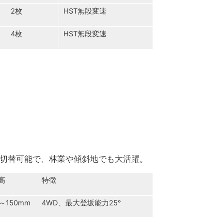
2枚
HST無段変速
4枚
HST無段変速
WD切替可能で、林業や傾斜地でも大活躍。
高
特徴
0～150mm
4WD、最大登坂能力25°