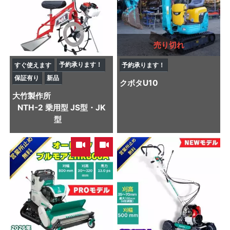
売り切れ
予約承ります！
すぐ使えます
予約承ります！
保証有り
新品
クボタ
U10
大竹製作所
NTH-2 乗用型 JS型・JK
型
,