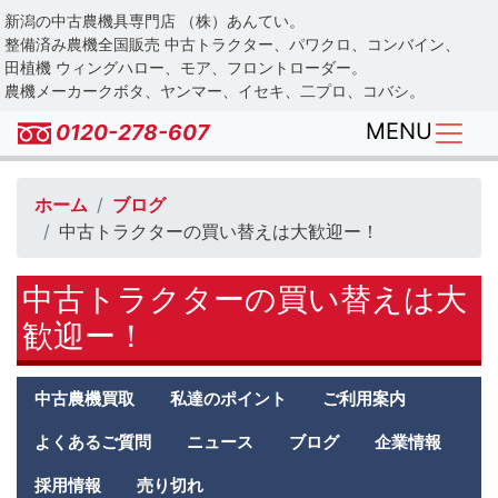
Skip
新潟の中古農機具専門店 （株）あんてい。
to
整備済み農機全国販売 中古トラクター、パワクロ、コンバイン、
main
田植機 ウィングハロー、モア、フロントローダー。
農機メーカークボタ、ヤンマー、イセキ、二プロ、コバシ。
content
MENU
0120-278-607
ホーム
ブログ
中古トラクターの買い替えは大歓迎ー！
中古トラクターの買い替えは大
歓迎ー！
Antei
中古農機買取
私達のポイント
ご利用案内
second
menu
よくあるご質問
ニュース
ブログ
企業情報
採用情報
売り切れ