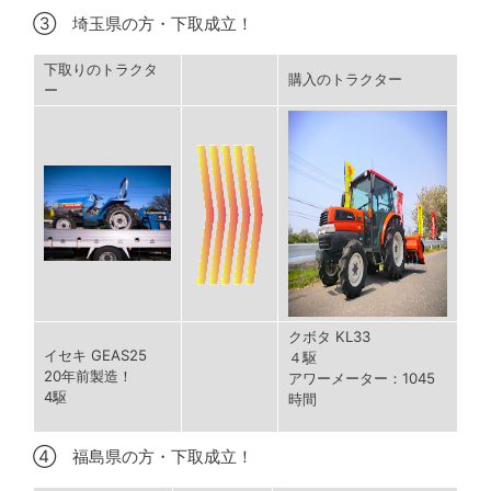
③ 埼玉県の方・下取成立！
下取りのトラクタ
購入のトラクター
ー
クボタ KL33
イセキ GEAS25
４駆
20年前製造！
アワーメーター：1045
4駆
時間
④ 福島県の方・下取成立！