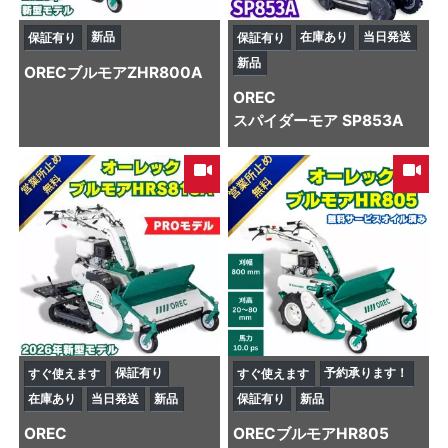
新品
在庫あり
当日発送
保証有り
保証有り
新品
OREC
ブルモアZHR800A
OREC
スパイダーモア SP853A
保証有り
予約承ります！
すぐ使えます
すぐ使えます
在庫あり
当日発送
新品
保証有り
新品
OREC
OREC
ブルモアHR805