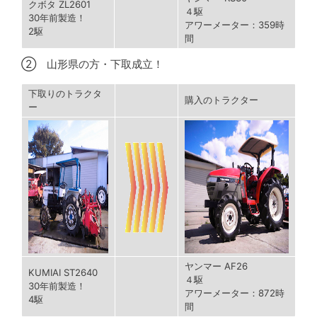
クボタ ZL2601
４駆
30年前製造！
アワーメーター：359時
2駆
間
② 山形県の方・下取成立！
下取りのトラクタ
購入のトラクター
ー
ヤンマー AF26
KUMIAI ST2640
４駆
30年前製造！
アワーメーター：872時
4駆
間