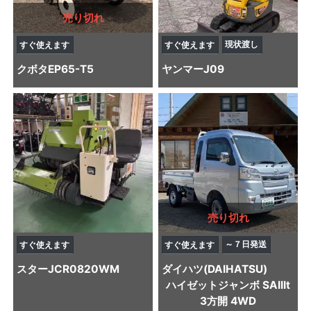
売り切れ
現状渡し
すぐ使えます
すぐ使えます
クボタ
EP65-T5
ヤンマー
J09
売り切れ
～７日発送
すぐ使えます
すぐ使えます
スター
JCR0820WM
ダイハツ(DAIHATSU)
ハイゼットジャンボ SAIIIt
3方開 4WD