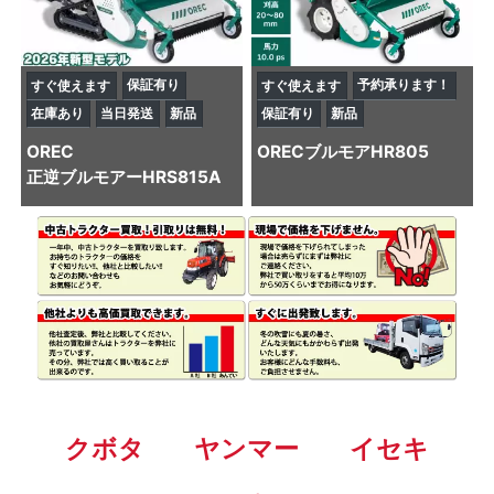
保証有り
予約承ります！
すぐ使えます
すぐ使えます
在庫あり
当日発送
新品
保証有り
新品
OREC
OREC
ブルモアHR805
正逆ブルモアーHRS815A
クボタ
ヤンマー
イセキ