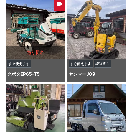
売り切れ
現状渡し
すぐ使えます
すぐ使えます
クボタ
EP65-T5
ヤンマー
J09