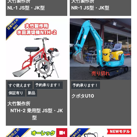
大竹製作所
大竹製作所
NL-1 JS型・JK型
NR-1 JS型・JK型
売り切れ
予約承ります！
すぐ使えます
予約承ります！
保証有り
新品
クボタ
U10
大竹製作所
NTH-2 乗用型 JS型・JK
型