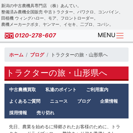
Skip
新潟の中古農機具専門店 （株）あんてい。
to
整備済み農機全国販売 中古トラクター、パワクロ、コンバイン、
main
田植機 ウィングハロー、モア、フロントローダー。
農機メーカークボタ、ヤンマー、イセキ、二プロ、コバシ。
content
MENU
0120-278-607
ホーム
ブログ
トラクターの旅・山形県へ
トラクターの旅・山形県へ
Antei
中古農機買取
私達のポイント
ご利用案内
second
menu
よくあるご質問
ニュース
ブログ
企業情報
採用情報
売り切れ
先日、農業を始めるに帰郷されたお客様のために、トラ