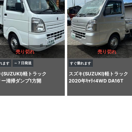
売り切れ
売り切れ
～７日発送
れます
すぐ乗れます
SUZUKI)
軽トラック
スズキ(SUZUKI)
軽トラック
リー清掃ダンプ1方開
2020年ｷｬﾘｨ4WD DA16T