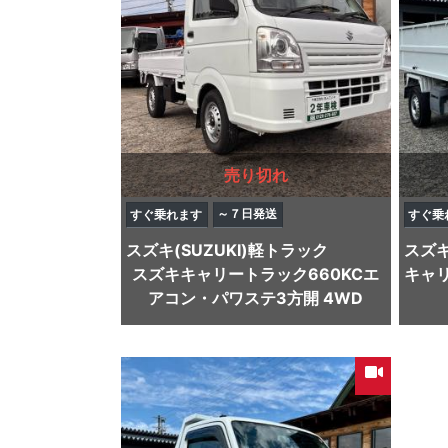
売り切れ
～７日発送
すぐ乗れます
すぐ乗
スズキ(SUZUKI)
軽トラック
スズキ(
スズキキャリートラック660KCエ
キャ
アコン・パワステ3方開 4WD