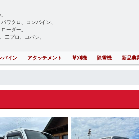
Skip
to
い。
main
、パワクロ、コンバイン、
content
トローダー。
、二プロ、コバシ。
ンバイン
アタッチメント
草刈機
除雪機
新品農