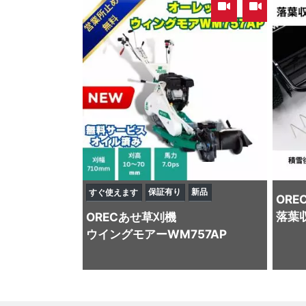
,
保証有り
新品
すぐ使えます
ORE
落葉
OREC
あせ草刈機
ウイングモアーWM757AP