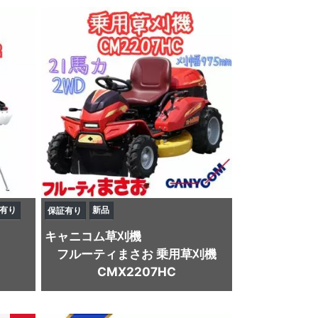
有り
新品
保証有り
キャニコム
草刈機
フルーティまさお 乗用草刈機
型
CMX2207HC