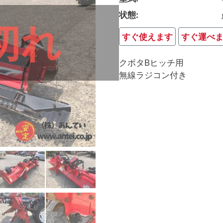
状態
切れ
すぐ使えます
すぐ運べ
クボタBヒッチ用
無線ラジコン付き