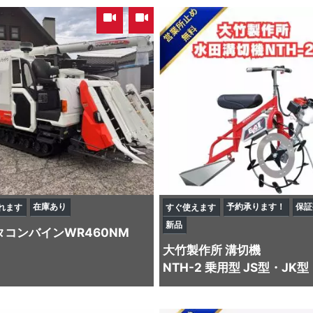
,
在庫あり
予約承ります！
保証
れます
すぐ使えます
新品
タ
コンバイン
WR460NM
大竹製作所
溝切機
NTH-2 乗用型 JS型・JK