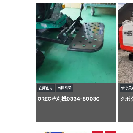
当日発送
在庫あり
すぐ乗
OREC
草刈機
0334-80030
クボ