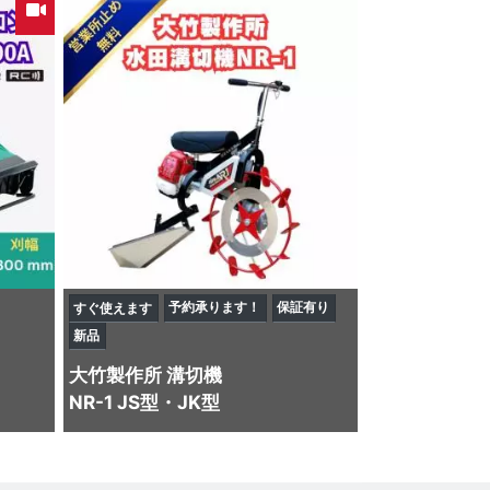
予約承ります！
保証有り
すぐ使えます
新品
大竹製作所
溝切機
NR-1 JS型・JK型