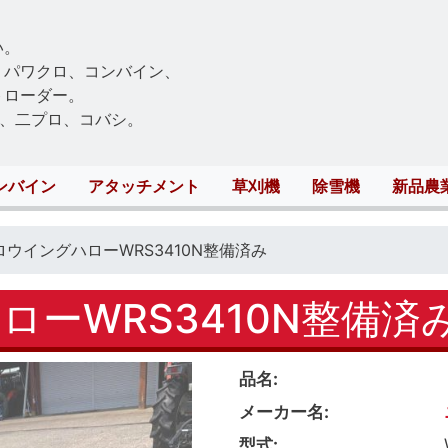
Skip
to
い。
main
、パワクロ、コンバイン、
content
トローダー。
、二プロ、コバシ。
ンバイン
アタッチメント
草刈機
除雪機
新品農
ロウイングハローWRS3410N整備済み
ーWRS3410N整備済
品名
メーカー名
型式