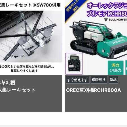
保証有り
新品
すぐ使えます
C
草刈機
収集レーキセット
OREC
草刈機
RCHR800A