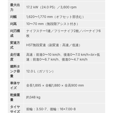
最大出
17.2 kW（24.0 PS）／3,600 rpm
力
刈幅
1,620〜1,770 mm（オフセット部含む）
刈高
10〜70 mm（無段階アシスト付き）
刈刃構
ナイフステー1連／フリーナイフ2枚／バーナイフ6
成
枚
変速方
HST無段変速（副変速：高速／低速）
式
走行速
高速：前進0〜10 km/h、後進0〜7.0 km/h<br>低
度
速：前進0〜6.7 km/h、後進0〜4.7 km/h
燃料タ
ンク容
12.0 L（ガソリン）
量
車体サ
全長1,895 × 全幅1,880 × 全高900 mm
イズ
乾燥重
約348 kg
量
タイヤ
前輪：3.50-7、後輪：16×7.00-8
サイズ