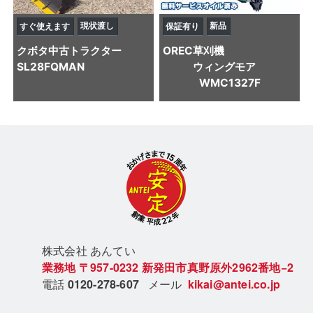
現状渡し
新品
すぐ使えます
保証有り
クボタ
中古トラクター
OREC
草刈機
SL28FQMAN
ウィングモア
WMC1327F
株式会社 あん
てい
業務地
〒957-0232
新発田市真野原外2962番地−2
電話
0120-278-607
メール
kikai@antei.co.jp