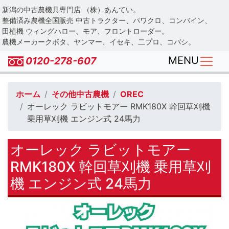
Skip
新潟の中古農機具専門店 （株）あんてい。
to
整備済み農機全国販売 中古トラクター、パワクロ、コンバイン、
main
田植機 ウィングハロー、モア、フロントローダー。
農機メーカークボタ、ヤンマー、イセキ、二プロ、コバシ。
content
MENU
0120-278-607
ホーム
その他中古農機
OREC
オーレック ラビットモアー RMK180X 幹回草刈機
乗用草刈機 エンジン式 24馬力
オーレック ラビットモアー
RMK180X 幹回草刈機 乗用草刈
機 エンジン式 24馬力