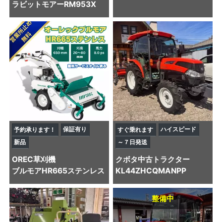
ラビットモアーRM953X
保証有り
ハイスピード
予約承ります！
すぐ乗れます
新品
～７日発送
OREC
草刈機
クボタ
中古トラクター
ブルモアHR665ステンレス
KL44ZHCQMANPP
整備中