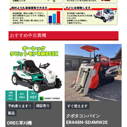
おすすめ中古農機
保証有り
予約承ります！
すぐ使えます
新品
クボタ
コンバイン
ER448N-SD4MW2E
OREC
草刈機