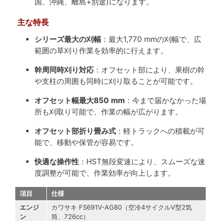
国、沖縄、離島+別途)になります。
主な特長
シリーズ最大の刈幅
：最大1,770 mmの刈幅で、広
範囲の草刈り作業を効率的に行えます。
幹周同時刈り対応
：オフセット部により、果樹の幹
や支柱の周囲も同時に刈り取ることが可能です。
オフセット幅最大850 mm
：今まで届かなかった場
所も刈取り可能で、作業の幅が広がります。
オフセット部折り畳み式
：軽トラックへの積載が可
能で、移動や保管が容易です。
快適な操作性
：HST無段変速により、スムーズな速
度調整が可能で、作業効率が向上します。
項目
仕様
エンジ
カワサキ FS691V-AG80（空冷4サイクルV型2気
ン
筒、726cc）