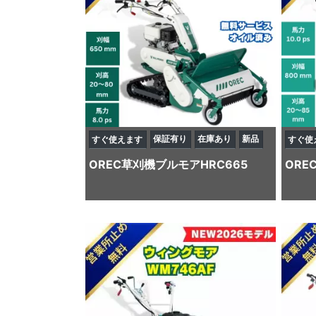
保証有り
在庫あり
新品
すぐ使えます
すぐ使
OREC
草刈機
ブルモアHRC665
ORE