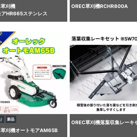
C
草刈機
OREC
草刈機
RCHR800A
アHR665ステンレス
新品
り
OREC
草刈機
落葉収集レーキ
C
草刈機
オートモアAM65B