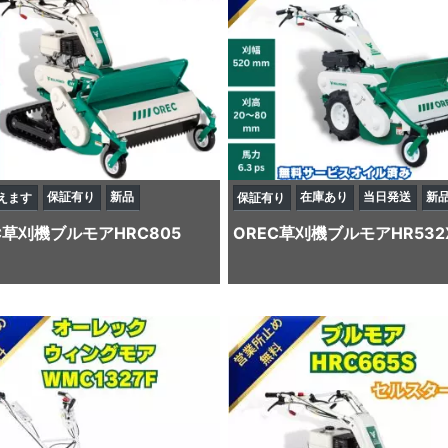
保証有り
新品
在庫あり
当日発送
新
えます
保証有り
C
草刈機
ブルモアHRC805
OREC
草刈機
ブルモアHR532