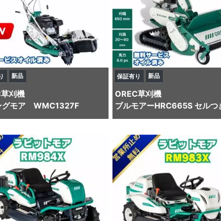
新品
新品
り
保証有り
C
草刈機
OREC
草刈機
グモア WMC1327F
ブルモアーHRC665S セルつ