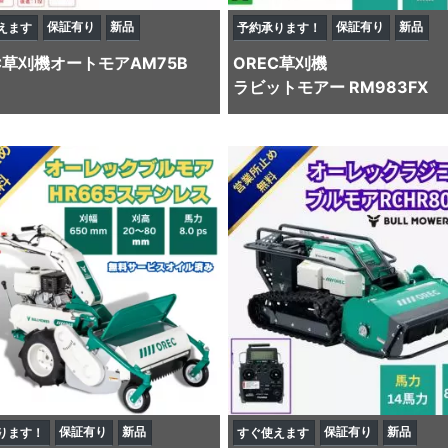
保証有り
新品
保証有り
新品
えます
予約承ります！
C
草刈機
オートモアAM75B
OREC
草刈機
ラビットモアー RM983FX
保証有り
新品
保証有り
新品
ります！
すぐ使えます