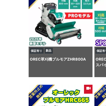
新品
保証有り
保証有
OREC
草刈機
ブルモアZHR800A
ORE
スパイ