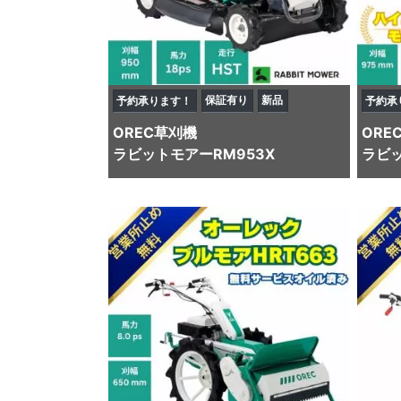
保証有り
新品
予約承ります！
予約承
OREC
草刈機
ORE
ラビットモアーRM953X
ラビッ