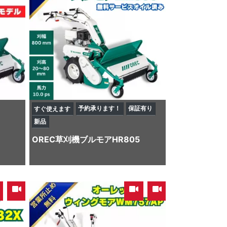
予約承ります！
保証有り
すぐ使えます
新品
OREC
草刈機
ブルモアHR805
,
,