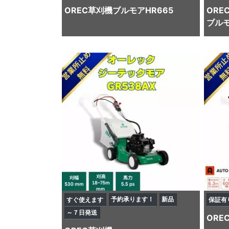
OREC
草刈機
ブルモアHR665
ORE
ブルモ
予約承ります！
新品
すぐ使えます
保証有
～７日発送
ORE