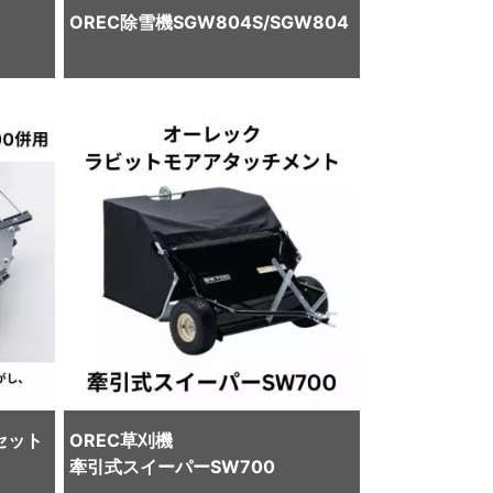
OREC
除雪機
SGW804S/SGW804
セット
OREC
草刈機
牽引式スイーパーSW700