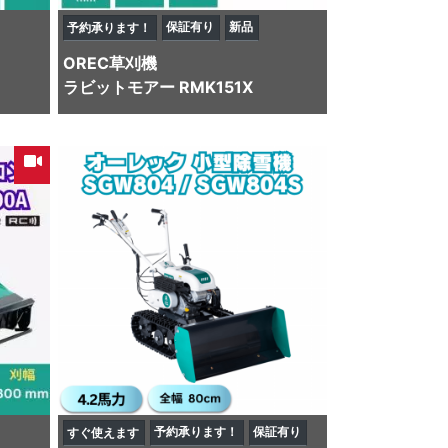
保証有り
新品
予約承ります！
OREC
草刈機
ラビットモアー RMK151X
予約承ります！
保証有り
すぐ使えます