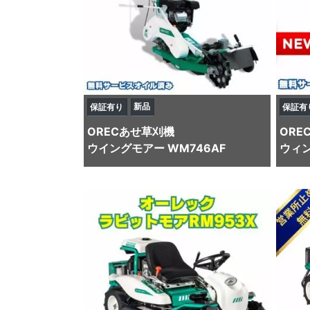
新品
保証有り
保証有
OREC
あせ草刈機
ORE
ウイングモアー WM746AF
ウィン