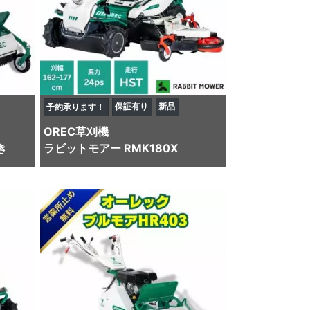
保証有り
新品
予約承ります！
OREC
草刈機
き
ラビットモアー RMK180X