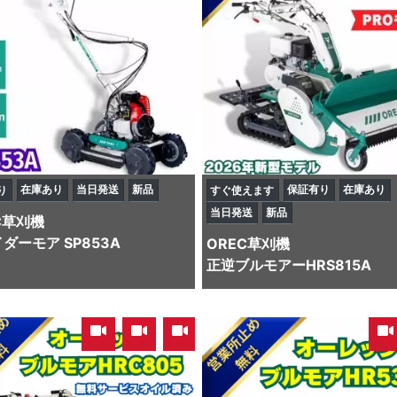
在庫あり
当日発送
新品
保証有り
在庫あり
り
すぐ使えます
当日発送
新品
C
草刈機
ダーモア SP853A
OREC
草刈機
正逆ブルモアーHRS815A
,
,