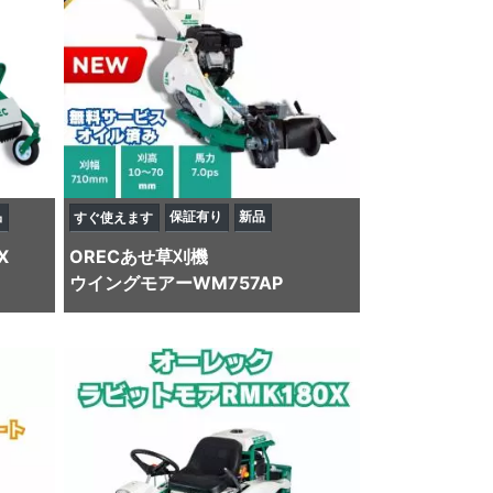
品
保証有り
新品
すぐ使えます
X
OREC
あせ草刈機
ウイングモアーWM757AP