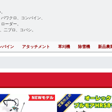
Skip
to
い。
main
、パワクロ、コンバイン、
content
トローダー。
、二プロ、コバシ。
ンバイン
アタッチメント
草刈機
除雪機
新品農