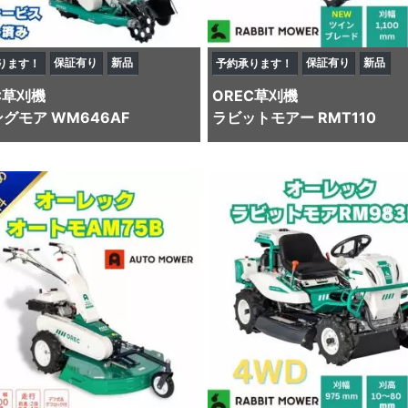
保証有り
新品
保証有り
新品
ります！
予約承ります！
C
草刈機
OREC
草刈機
グモア WM646AF
ラビットモアー RMT110