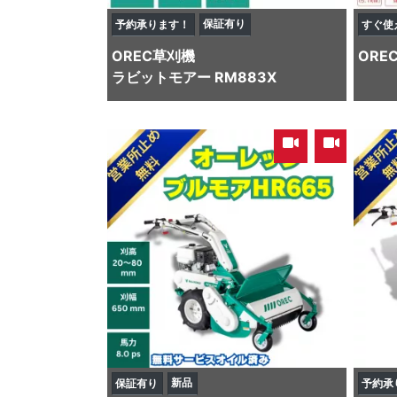
保証有り
予約承ります！
すぐ使
OREC
草刈機
ORE
ラビットモアー RM883X
,
新品
保証有り
予約承