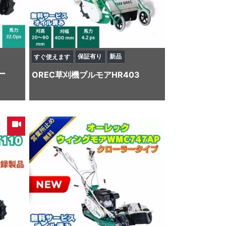
保証有り
新品
すぐ使えます
ー
OREC
草刈機
ブルモアHR403