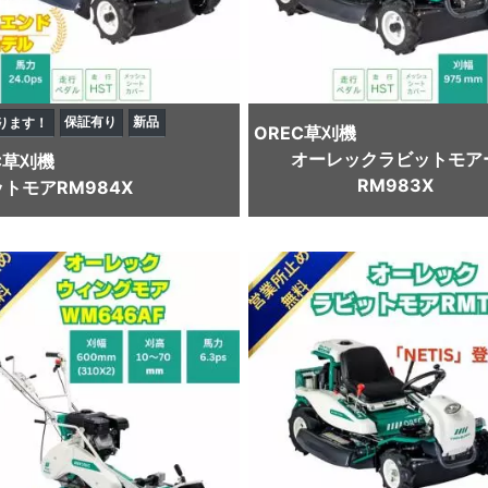
保証有り
新品
ります！
OREC
草刈機
オーレックラビットモア
C
草刈機
RM983X
トモアRM984X