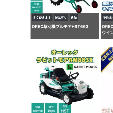
保証有り
新品
すぐ使えます
予約承
OREC
草刈機
ブルモアHRT663
ORE
ウイン