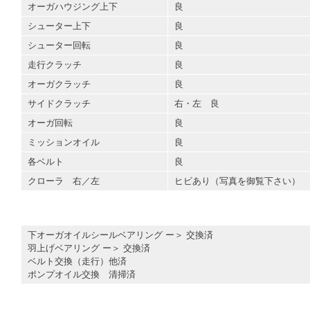
オーガハウジング上下
良
シューター上下
良
シューター回転
良
走行クラッチ
良
オーガクラッチ
良
サイドクラッチ
右・左 良
オーガ回転
良
ミッションオイル
良
各ベルト
良
クローラ 右／左
ヒビあり（写真を御覧下さい）
下オーガオイルシールベアリング ー＞ 交換済
羽上げベアリング ー＞ 交換済
ベルト交換（走行）他済
ポンプオイル交換 清掃済