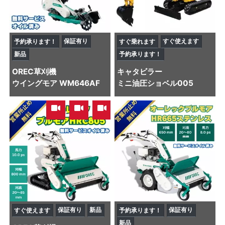
保証有り
すぐ使えます
予約承ります！
すぐ乗れます
新品
予約承ります！
OREC
草刈機
キャタビラー
ウイングモア WM646AF
ミニ油圧ショベル
005
,
,
保証有り
新品
保証有り
すぐ使えます
予約承ります！
新品