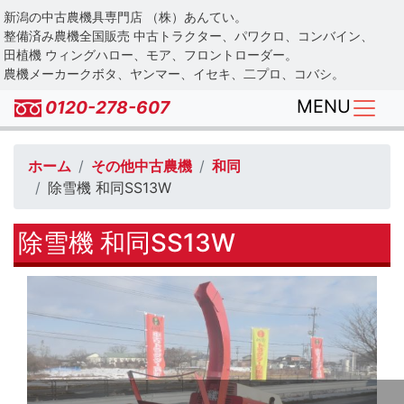
Skip
新潟の中古農機具専門店 （株）あんてい。
to
整備済み農機全国販売 中古トラクター、パワクロ、コンバイン、
main
田植機 ウィングハロー、モア、フロントローダー。
農機メーカークボタ、ヤンマー、イセキ、二プロ、コバシ。
content
MENU
0120-278-607
ホーム
その他中古農機
和同
除雪機 和同SS13W
除雪機 和同SS13W