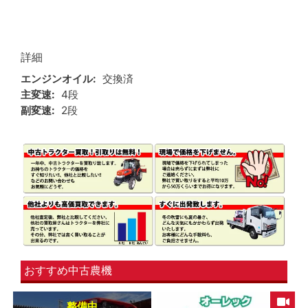
詳細
エンジンオイル
交換済
主変速
4段
副変速
2段
おすすめ中古農機
整備中