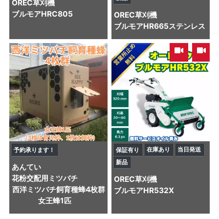
OREC
草刈機
ブルモアHRC805
OREC
草刈機
ブルモアHR665ステンレス
,
在庫あり
当日発送
予約承ります！
保証有り
新品
あんてい
花粉交配用ミツバチ
OREC
草刈機
西洋ミツバチ飼育種蜂4枚群
ブルモアHR532X
女王蜂1匹