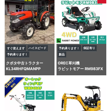
ハイスピード
保証有り
すぐ使えます
予約承ります！
予約承ります！
新品
クボタ
中古トラクター
OREC
草刈機
KL34RHFQMANPP
ラビットモアー RM983FX