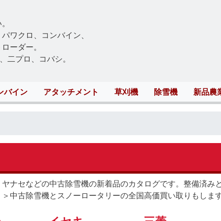
Skip
to
い。
main
、パワクロ、コンバイン、
content
トローダー。
、二プロ、コバシ。
ンバイン
アタッチメント
草刈機
除雪機
新品農
、ヤナセなどの中古除雪機の新着品のカタログです。整備済み
！＞中古除雪機とスノーロータリーの全国高価買い取りもしま