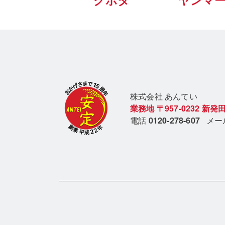
クボタ
ヤンマ
株式会社 あん
てい
業務地
〒957-0232
新発田
電話
0120-278-607
メ