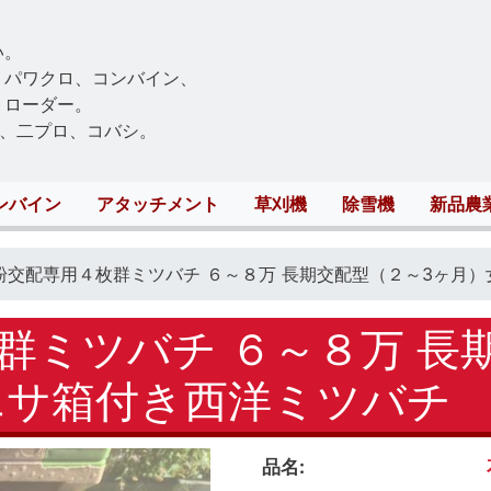
Skip
to
い。
main
、パワクロ、コンバイン、
content
トローダー。
、二プロ、コバシ。
ンバイン
アタッチメント
草刈機
除雪機
新品農
粉交配専用４枚群ミツバチ ６～８万 長期交配型（２～3ヶ月
群ミツバチ ６～８万 長
エサ箱付き西洋ミツバチ
品名