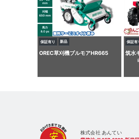
新品
保証有り
保証有
OREC
草刈機
ブルモアHR665
筑水
株式会社 あん
てい