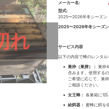
メーカー名
型式
2025〜2026年冬シーズ
2025〜2026年冬シー
切れ
サービス内容
以下の内容で蜂のレンタル
巣枠（巣脾）：
巣枠4
含みます。使用する
ご希望に応じて、巣枠
ご相談ください。
女王蜂：
各巣箱に1匹
給餌器：
蜜蜂に餌を