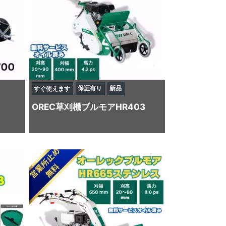
保証有り
新品
すぐ使えます
OREC
草刈機
ブルモアHR403