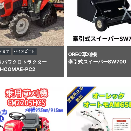
ハイスピード
えます
OREC
草刈機
牽引式スイーパーSW700
タ
パワクロトラクター
4HCQMAE-PC2