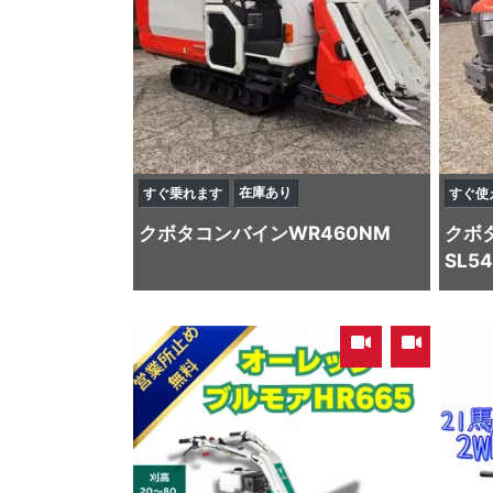
在庫あり
すぐ乗れます
すぐ使
クボタ
コンバイン
WR460NM
クボ
SL5
,