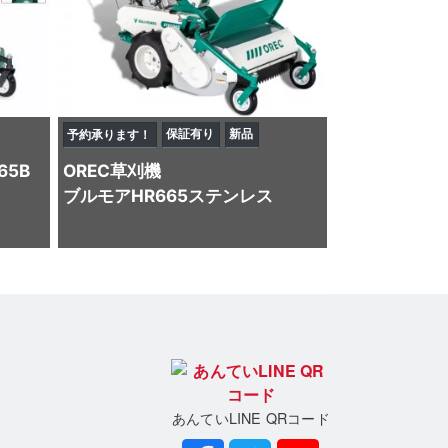
保証有り
新品
予約承ります！
65B
OREC
草刈機
ブルモアHR665ステンレス
あんていLINE QRコード