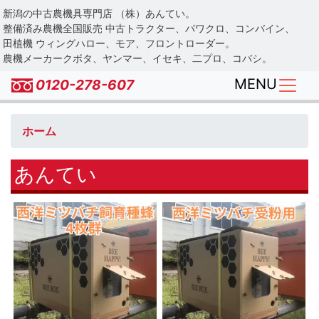
Skip
新潟の中古農機具専門店 （株）あんてい。
to
整備済み農機全国販売 中古トラクター、パワクロ、コンバイン、
main
田植機 ウィングハロー、モア、フロントローダー。
農機メーカークボタ、ヤンマー、イセキ、二プロ、コバシ。
content
MENU
0120-278-607
ホーム
あんてい