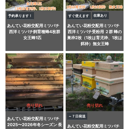
在庫あり
予約承ります！
すぐ使えます
あんてい
花粉交配用ミツバチ
あんてい
花粉交配用ミツバチ
西洋ミツバチ飼育種蜂4枚群
西洋ミツバチ受粉用 ２群 蜂の
女王蜂1匹
巣枠2枚（1枚は育児枠、1枚は
餌枠）無女王蜂
売り切れ
売り切れ
～７日発送
あんてい
花粉交配用ミツバチ
2025〜2026年冬シーズン 長
あんてい
花粉交配用ミツバチ