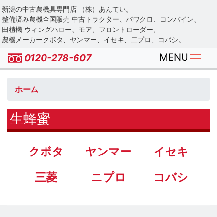
Skip
新潟の中古農機具専門店 （株）あんてい。
to
整備済み農機全国販売 中古トラクター、パワクロ、コンバイン、
main
田植機 ウィングハロー、モア、フロントローダー。
農機メーカークボタ、ヤンマー、イセキ、二プロ、コバシ。
content
MENU
0120-278-607
ホーム
生蜂蜜
クボタ
ヤンマー
イセキ
三菱
ニプロ
コバシ