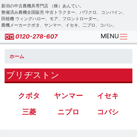
Skip
新潟の中古農機具専門店 （株）あんてい。
to
整備済み農機全国販売 中古トラクター、パワクロ、コンバイン、
main
田植機 ウィングハロー、モア、フロントローダー。
農機メーカークボタ、ヤンマー、イセキ、二プロ、コバシ。
content
MENU
0120-278-607
ホーム
ブリヂストン
クボタ
ヤンマー
イセキ
三菱
ニプロ
コバシ