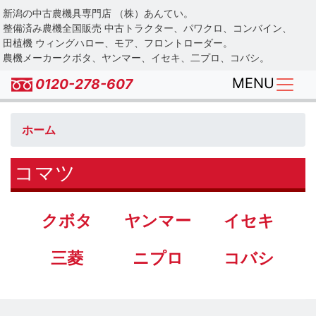
Skip
新潟の中古農機具専門店 （株）あんてい。
to
整備済み農機全国販売 中古トラクター、パワクロ、コンバイン、
main
田植機 ウィングハロー、モア、フロントローダー。
農機メーカークボタ、ヤンマー、イセキ、二プロ、コバシ。
content
MENU
0120-278-607
ホーム
コマツ
クボタ
ヤンマー
イセキ
三菱
ニプロ
コバシ