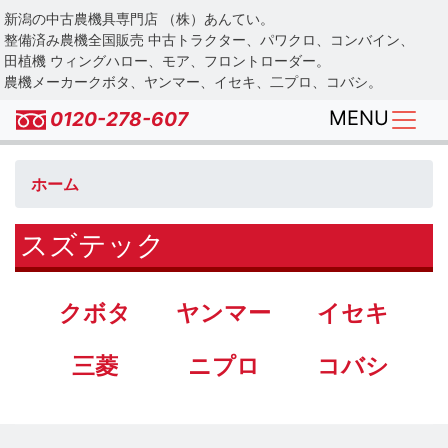
Skip
新潟の中古農機具専門店 （株）あんてい。
to
整備済み農機全国販売 中古トラクター、パワクロ、コンバイン、
main
田植機 ウィングハロー、モア、フロントローダー。
農機メーカークボタ、ヤンマー、イセキ、二プロ、コバシ。
content
MENU
0120-278-607
ホーム
スズテック
クボタ
ヤンマー
イセキ
三菱
ニプロ
コバシ