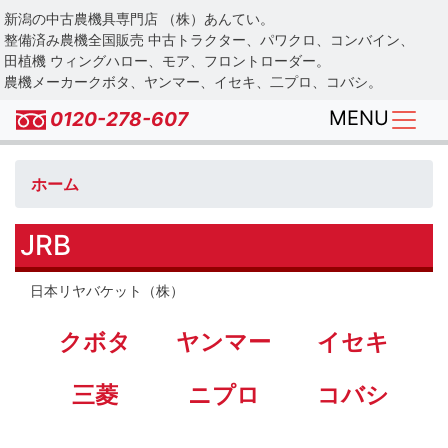
Skip
新潟の中古農機具専門店 （株）あんてい。
to
整備済み農機全国販売 中古トラクター、パワクロ、コンバイン、
main
田植機 ウィングハロー、モア、フロントローダー。
農機メーカークボタ、ヤンマー、イセキ、二プロ、コバシ。
content
MENU
0120-278-607
ホーム
JRB
日本リヤバケット（株）
クボタ
ヤンマー
イセキ
三菱
ニプロ
コバシ