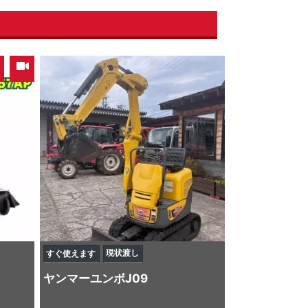
,
現状渡し
すぐ使えます
ヤンマー
ユンボ
J09