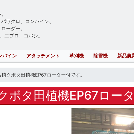
Skip
to
い。
main
、パワクロ、コンバイン、
content
トローダー。
、二プロ、コバシ。
ンバイン
アタッチメント
草刈機
除雪機
新品農
条植クボタ田植機EP67ローター付です。
植クボタ田植機EP67ロー