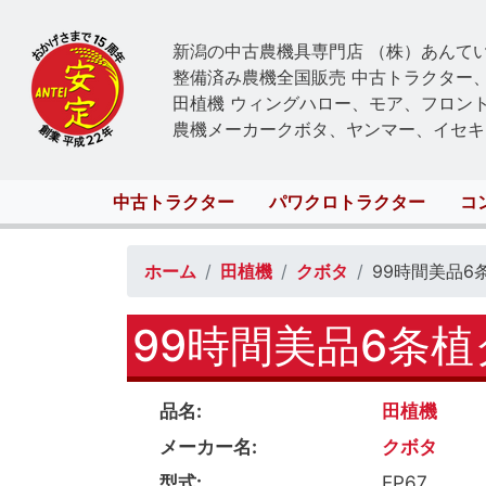
新潟の中古農機具専門店 （株）あんて
整備済み農機全国販売 中古トラクター
田植機 ウィングハロー、モア、フロン
農機メーカークボタ、ヤンマー、イセキ
Main
中古トラクター
パワクロトラクター
コ
navigation
ホーム
田植機
クボタ
99時間美品6
99時間美品6条
品名
田植機
メーカー名
クボタ
型式
EP67