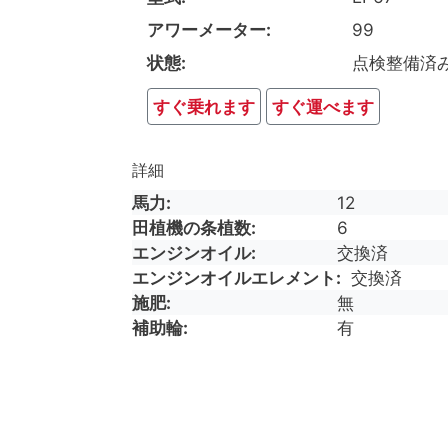
アワーメーター
99
状態
点検整備済
すぐ乗れます
すぐ運べます
詳細
馬力
12
田植機の条植数
6
エンジンオイル
交換済
エンジンオイルエレメント
交換済
施肥
無
補助輪
有