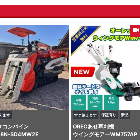
保証有り
新品
えます
すぐ使えます
タ
コンバイン
OREC
あせ草刈機
48N-SD4MW2E
ウイングモアーWM757AP