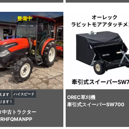
整備中
ハイスピード
えます
OREC
草刈機
ります！
牽引式スイーパーSW700
タ
中古トラクター
4RHFQMANPP