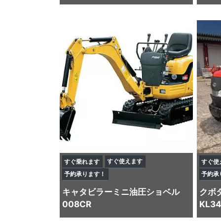
すぐ使えます
すぐ乗れます
すぐ使
予約承ります！
予約承
キャタビラー
ミニ油圧ショベル
クボ
008CR
KL3