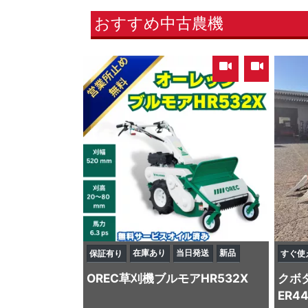
おすすめ中古農機
,
在庫あり
当日発送
新品
保証有り
すぐ使
OREC
草刈機
ブルモアHR532X
クボ
ER4