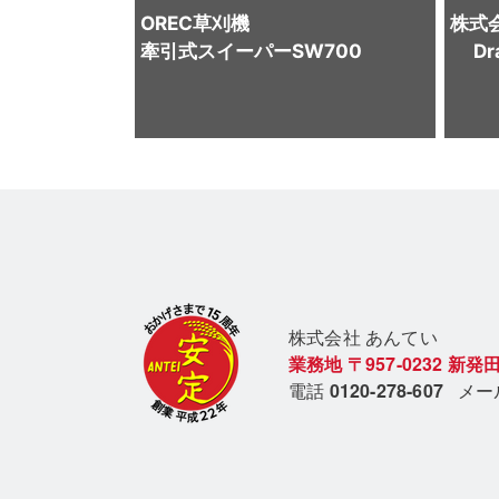
OREC
草刈機
株式
牽引式スイーパーSW700
D
株式会社 あん
てい
業務地
〒957-0232
新発田
電話
0120-278-607
メ