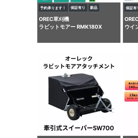
保証有り
新品
予約承ります！
保証有
OREC
草刈機
ORE
ラビットモアー RMK180X
ウイン