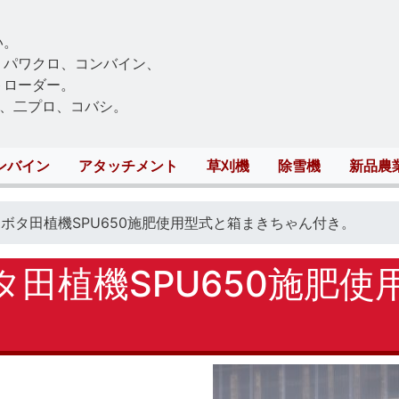
Skip
to
い。
main
、パワクロ、コンバイン、
content
トローダー。
、二プロ、コバシ。
ンバイン
アタッチメント
草刈機
除雪機
新品農
ボタ田植機SPU650施肥使用型式と箱まきちゃん付き。
タ田植機SPU650施肥