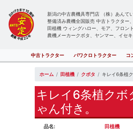
新潟の中古農機具専門店 （株）あんて
整備済み農機全国販売 中古トラクター
田植機 ウィングハロー、モア、フロン
農機メーカークボタ、ヤンマー、イセキ
Main
中古トラクター
パワクロトラクター
コ
navigation
ホーム
田植機
クボタ
キレイ6条植ク
キレイ6条植クボ
ゃん付き。
品名
田植機