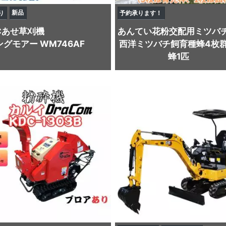
新品
り
予約承ります！
C
あせ草刈機
あんてい
花粉交配用ミツバ
グモアー WM746AF
西洋ミツバチ飼育種蜂4枚群
蜂1匹