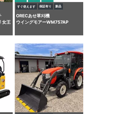
保証有り
新品
すぐ使えます
チ
OREC
あせ草刈機
 女王
ウイングモアーWM757AP