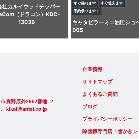
すぐ使えます
すぐ乗れます
会社カルイ
ウッドチッパー
予約承ります！
raCom（ドラコン）KDC-
1303B
キャタビラー
ミニ油圧ショ
005
企業情報
サイトマップ
よくあるご質問
市真野原外2962番地−2
ブログ
ール
kikai@antei.co.jp
プライバシーポリシー
除雪機専門店「雪かきシ