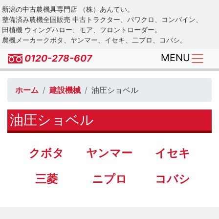
Skip
新潟の中古農機具専門店 （株）あんてい。
to
整備済み農機全国販売 中古トラクター、パワクロ、コンバイン、
main
田植機 ウィングハロー、モア、フロントローダー。
農機メーカークボタ、ヤンマー、イセキ、二プロ、コバシ。
content
MENU
0120-278-607
ホーム
建設機械
油圧ショベル
油圧ショベル
クボタ
ヤンマー
イセキ
三菱
ニプロ
コバシ