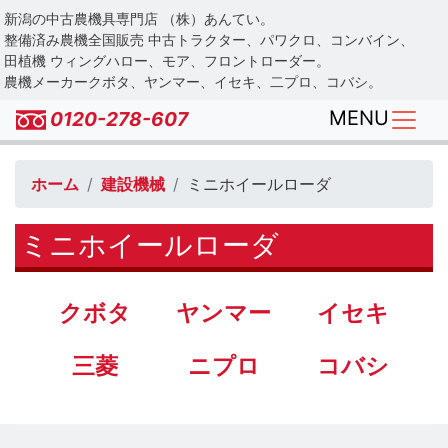
Skip
新潟の中古農機具専門店 （株）あんてい。
to
整備済み農機全国販売 中古トラクター、パワクロ、コンバイン、
main
田植機 ウィングハロー、モア、フロントローダー。
農機メーカークボタ、ヤンマー、イセキ、二プロ、コバシ。
content
MENU
0120-278-607
ホーム
建設機械
ミニホイールローダ
ミニホイールローダ
クボタ
ヤンマー
イセキ
三菱
ニプロ
コバシ