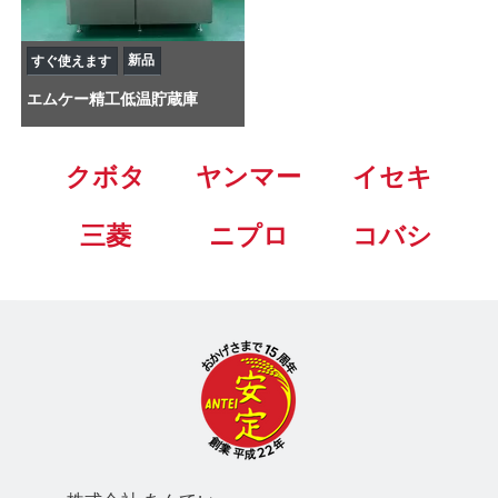
新品
すぐ使えます
エムケー精工
低温貯蔵庫
クボタ
ヤンマー
イセキ
三菱
ニプロ
コバシ