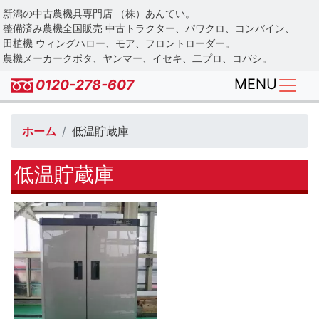
Skip
新潟の中古農機具専門店 （株）あんてい。
to
整備済み農機全国販売 中古トラクター、パワクロ、コンバイン、
main
田植機 ウィングハロー、モア、フロントローダー。
農機メーカークボタ、ヤンマー、イセキ、二プロ、コバシ。
content
MENU
0120-278-607
ホーム
低温貯蔵庫
低温貯蔵庫