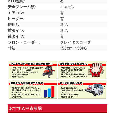
PTO逆転
有
安全フレーム類
キャビン
エアコン
有
ヒーター
有
耕耘爪
新品
前タイヤ
新品
後タイヤ
良
フロントローダー
グレイタスローダ
寸法
153cm, 450KG
おすすめ中古農機