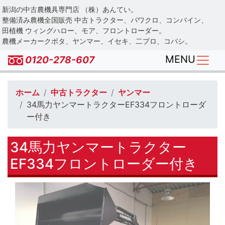
Skip
新潟の中古農機具専門店 （株）あんてい。
to
整備済み農機全国販売 中古トラクター、パワクロ、コンバイン、
main
田植機 ウィングハロー、モア、フロントローダー。
農機メーカークボタ、ヤンマー、イセキ、二プロ、コバシ。
content
MENU
0120-278-607
ホーム
中古トラクター
ヤンマー
34馬力ヤンマートラクターEF334フロントローダ
ー付き
34馬力ヤンマートラクター
EF334フロントローダー付き