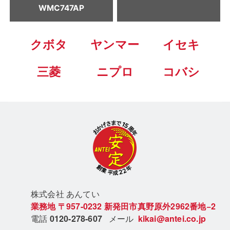
WMC747AP
クボタ
ヤンマー
イセキ
三菱
ニプロ
コバシ
株式会社 あん
てい
業務地
〒957-0232
新発田市真野原外2962番地−2
電話
0120-278-607
メール
kikai@antei.co.jp