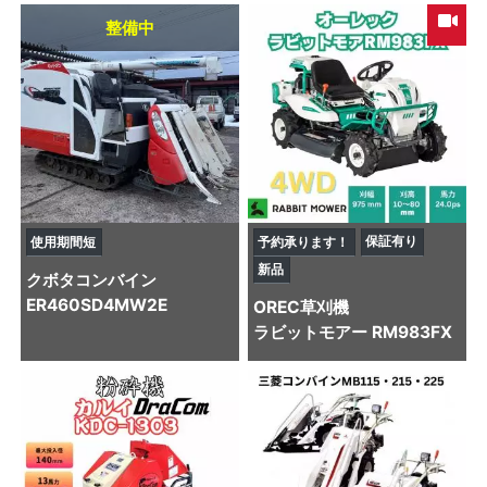
整備中
保証有り
使用期間短
予約承ります！
新品
クボタ
コンバイン
ER460SD4MW2E
OREC
草刈機
ラビットモアー RM983FX