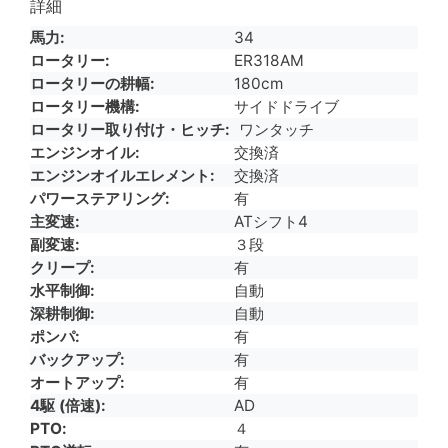
詳細
馬力
34
ロータリー
ER318AM
ロータリーの耕幅
180cm
ロータリー機構
サイドドライブ
ロータリー取り付け・ヒッチ
ワンタッチ
エンジンオイル
交換済
エンジンオイルエレメント
交換済
パワーステアリング
有
主変速
ATシフト4
副変速
３段
クリープ
有
水平制御
自動
深耕制御
自動
ポンパ
有
バックアップ
有
オートアップ
有
4駆 (倍速)
AD
PTO
４