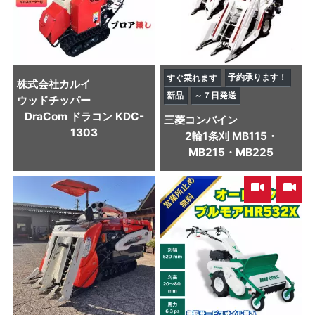
予約承ります！
すぐ乗れます
株式会社カルイ
新品
～７日発送
ウッドチッパー
DraCom ドラコン KDC-
三菱
コンバイン
1303
2輪1条刈 MB115・
MB215・MB225
,