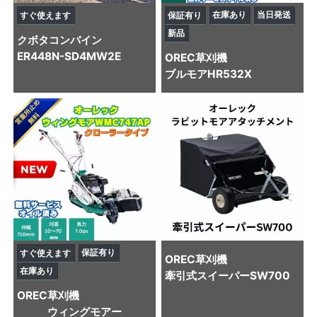
在庫あり
当日発送
すぐ使えます
保証有り
新品
クボタ
コンバイン
ER448N-SD4MW2E
OREC
草刈機
ブルモアHR532X
保証有り
すぐ使えます
OREC
草刈機
在庫あり
牽引式スイーパーSW700
OREC
草刈機
ウィングモアー