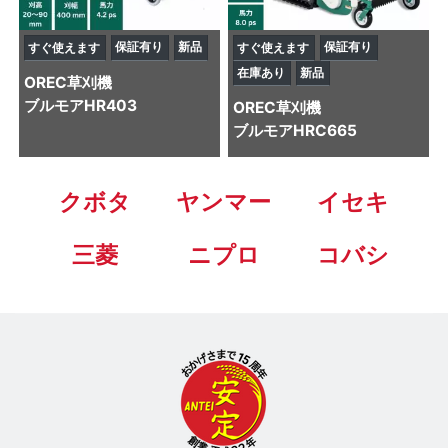
保証有り
新品
保証有り
すぐ使えます
すぐ使えます
在庫あり
新品
OREC
草刈機
ブルモアHR403
OREC
草刈機
ブルモアHRC665
クボタ
ヤンマー
イセキ
三菱
ニプロ
コバシ