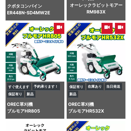
オーレックラビットモアー
クボタ
コンバイン
RM983X
ER448N-SD4MW2E
,
予約承ります！
在庫あり
当日発送
すぐ使えます
保証有り
保証有り
新品
新品
OREC
草刈機
OREC
草刈機
ブルモアHR805
ブルモアHR532X