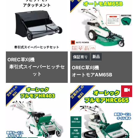
新品
保証有り
OREC
草刈機
牽引式スイーパーヒッチセ
OREC
草刈機
ット
オートモアAM65B