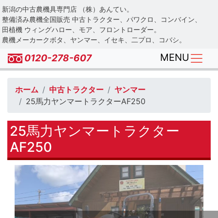
Skip
新潟の中古農機具専門店 （株）あんてい。
to
整備済み農機全国販売 中古トラクター、パワクロ、コンバイン、
main
田植機 ウィングハロー、モア、フロントローダー。
農機メーカークボタ、ヤンマー、イセキ、二プロ、コバシ。
content
MENU
0120-278-607
ホーム
中古トラクター
ヤンマー
25馬力ヤンマートラクターAF250
25馬力ヤンマートラクター
AF250