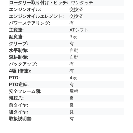
ロータリー取り付け・ヒッチ
ワンタッチ
エンジンオイル
交換済
エンジンオイルエレメント
交換済
パワーステアリング
有
主変速
ATシフト
副変速
3段
クリープ
有
水平制御
自動
深耕制御
自動
バックアップ
有
4駆 (倍速)
有
PTO
4段
PTO逆転
有
安全フレーム類
屋根
耕耘爪
良
前タイヤ
良
後タイヤ
良
取扱説明書
有