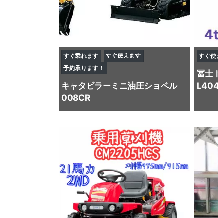
すぐ使えます
すぐ乗れます
すぐ使
予約承ります！
冨士
キャタビラー
ミニ油圧ショベル
L404
008CR