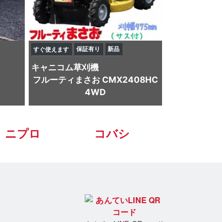
保証有り
新品
すぐ使えます
キャニコム
草刈機
フルーティまさお CMX2408HC
4WD
ニプロ
コバシ