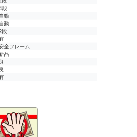
2段
4段
自動
自動
2段
有
安全フレーム
新品
良
良
有