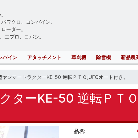
Skip
to
い。
main
、パワクロ、コンバイン、
content
トローダー。
、二プロ、コバシ。
ンバイン
アタッチメント
草刈機
除雪機
新品農
型ヤンマートラクターKE-50 逆転ＰＴＯ,UFOオート付き。
ターKE-50 逆転ＰＴＯ
品名