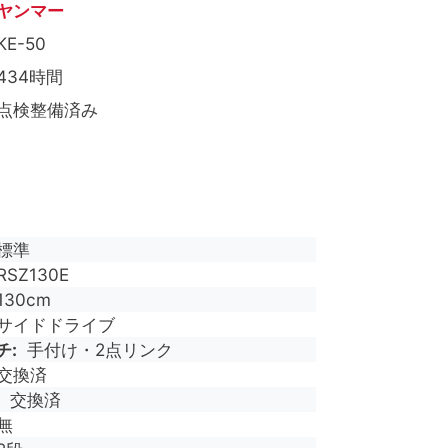
ヤンマー
KE-50
434時間
点検整備済み
標準
RSZ130E
130cm
サイドドライブ
チ
手付け・2点リンク
交換済
交換済
無