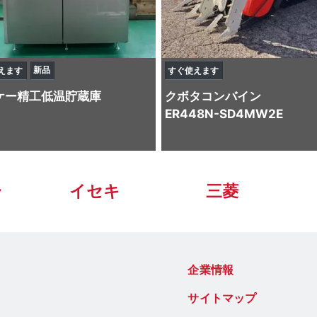
新品
えます
すぐ使えます
ケー精工
低温貯蔵庫
クボタ
コンバイン
ER448N-SD4MW2E
ー
イセキ
三菱
企業情報
サイトマップ