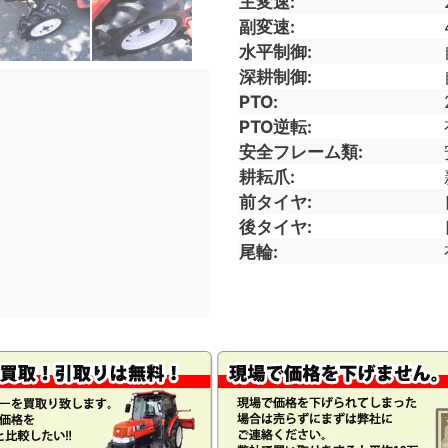
主変速
副変速
水平制御
深耕制御
PTO
PTO逆転
安全フレーム類
耕耘爪
前タイヤ
後タイヤ
尾輪