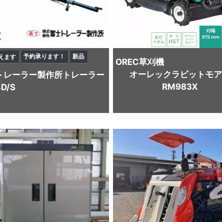
予約承ります！
新品
えます
OREC
草刈機
オーレックラビットモア
トレーラー製作所
トレーラー
RM983X
D/S