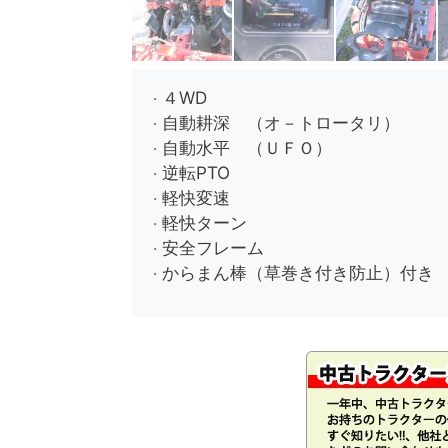
４
WD
・
自動耕深 （オ－トロータリ）
・
自動水平 （ＵＦＯ）
・
逆転
PTO
・
軽快変速
・
軽快ターン
・
安全フレーム
・
からまん棒（草巻き付き防止）付き
・