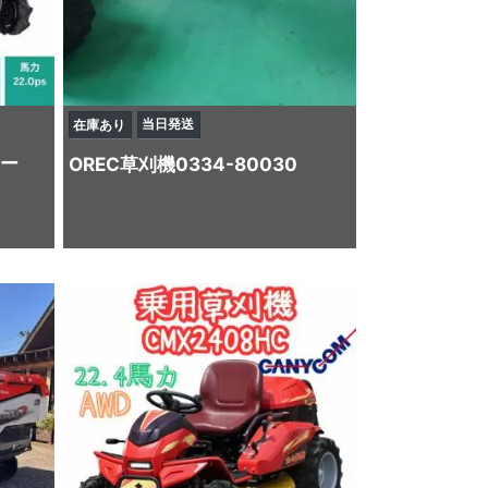
当日発送
在庫あり
ー
OREC
草刈機
0334-80030