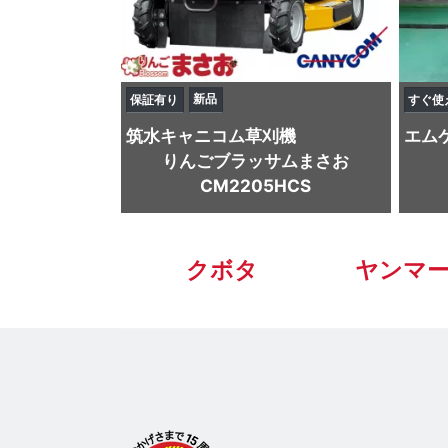
新品
保証有り
すぐ使
筑水キャニコム
草刈機
エム
りんごブラッサムまさお
CM2205HCS
クボタ
ヤンマ