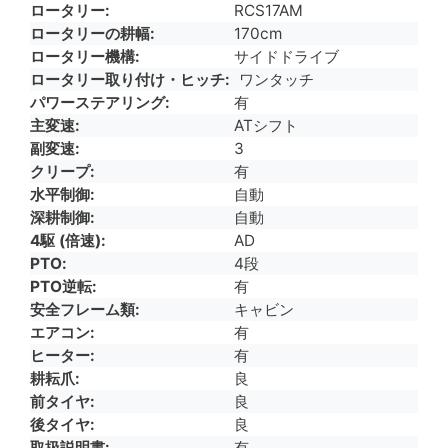
ロータリー
RCS17AM
ロータリーの耕幅
170cm
ロータリー機構
サイドドライブ
ロータリー取り付け・ヒッチ
ワンタッチ
パワーステアリング
有
主変速
ATシフト
副変速
3
クリープ
有
水平制御
自動
深耕制御
自動
4駆 (倍速)
AD
PTO
4段
PTO逆転
有
安全フレーム類
キャビン
エアコン
有
ヒーター
有
耕耘爪
良
前タイヤ
良
後タイヤ
良
取扱説明書
有