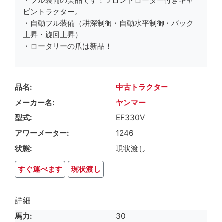
・フル装備の美品です！フロントローダー付きキャ
ビントラクター。
・自動フル装備（耕深制御・自動水平制御・バック
上昇・旋回上昇）
・ロータリーの爪は新品！
品名
中古トラクター
メーカー名
ヤンマー
型式
EF330V
アワーメーター
1246
状態
現状渡し
すぐ運べます
現状渡し
詳細
馬力
30