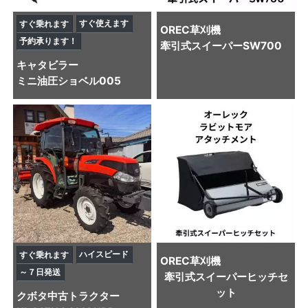
すぐ使えます
すぐ乗れます
OREC
草刈機
予約承ります！
牽引式スイーパーSW700
キャタビラー
ミニ油圧ショベル
005
ハイスピード
すぐ乗れます
OREC
草刈機
～７日発送
牽引式スイーパーヒッチセ
ット
クボタ
中古トラクター