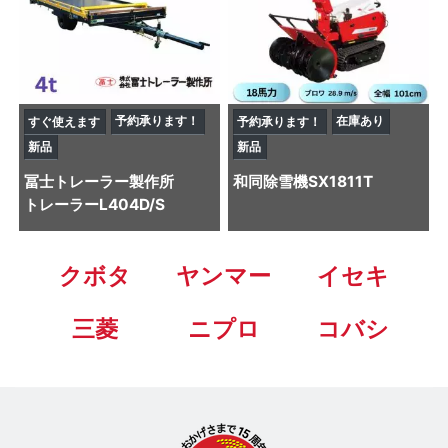
予約承ります！
在庫あり
すぐ使えます
予約承ります！
新品
新品
冨士トレーラー製作所
和同
除雪機
SX1811T
トレーラー
L404D/S
クボタ
ヤンマー
イセキ
三菱
ニプロ
コバシ