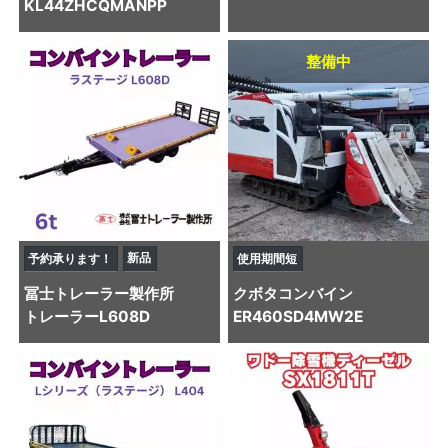
KL44ZHCQMANPP
整備中
新品
予約承ります！
使用期間短
冨士トレーラー製作所
クボタ
コンバイン
トレーラー
L608D
ER460SD4MW2E