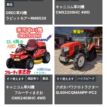
新品
キャニコム
草刈機
CMX2206HC 4WD
OREC
草刈機
ラビットモアーRM953X
整備中
保証有り
新品
ハイスピード
すぐ使えます
すぐ使えます
キャニコム
草刈機
クボタ
パワクロトラクター
フルーティまさお
SL60HCQMANPP-PC2
CMX2408HC 4WD