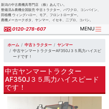
Skip
新潟の中古農機具専門店 （株）あんてい。
to
整備済み農機全国販売 中古トラクター、パワクロ、コンバイン、
main
田植機 ウィングハロー、モア、フロントローダー。
農機メーカークボタ、ヤンマー、イセキ、二プロ、コバシ。
content
MENU
0120-278-607
ホーム
中古トラクター
ヤンマー
中古ヤンマートラクターAF350J３５馬力ハイスピ
ードです！
中古ヤンマートラクター
AF350J３５馬力ハイスピード
です！