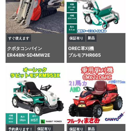
新品
すぐ使えます
保証有り
クボタ
コンバイン
OREC
草刈機
ER448N-SD4MW2E
ブルモアHR665
保証有り
新品
予約承ります！
保証有り