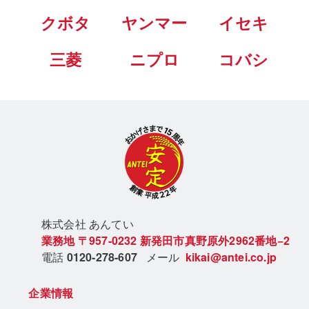
クボタ
ヤンマー
イセキ
三菱
ニプロ
コバシ
株式会社 あん
てい
業務地
〒957-0232
新発田市真野原外2962番地−2
電話
0120-278-607
メール
kikai@antei.co.jp
企業情報