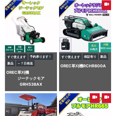
予約承ります！
保証有り
新品
すぐ使えます
すぐ使えます
新品
～７日発送
OREC
草刈機
RCHR800A
OREC
草刈機
ジーテックモア
GRH538AX
,