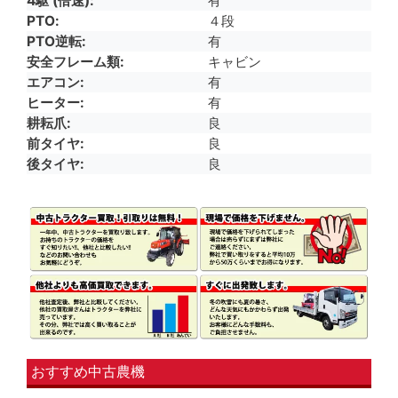
4駆 (倍速)
有
PTO
４段
PTO逆転
有
安全フレーム類
キャビン
エアコン
有
ヒーター
有
耕耘爪
良
前タイヤ
良
後タイヤ
良
おすすめ中古農機