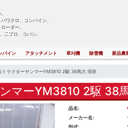
Skip
to
い。
main
、パワクロ、コンバイン、
content
トローダー。
、二プロ、コバシ。
ンバイン
アタッチメント
草刈機
除雪機
新品農
古トラクターヤンマーYM3810 2駆 38馬力 現状
マーYM3810 2駆 38
品名
メーカー名
型式