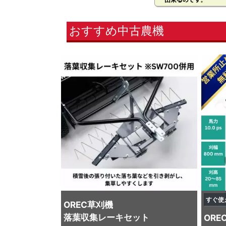
おすすめ中古農機
すぐ使
OREC
草刈機
落葉収集レーキセット
ORE