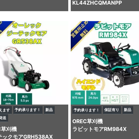
KL44ZHCQMANPP
予約承ります！
新品
保証有り
新品
えます
予約承ります！
発送
OREC
草刈機
C
草刈機
ラビットモアRM984X
ックモアGRH538AX