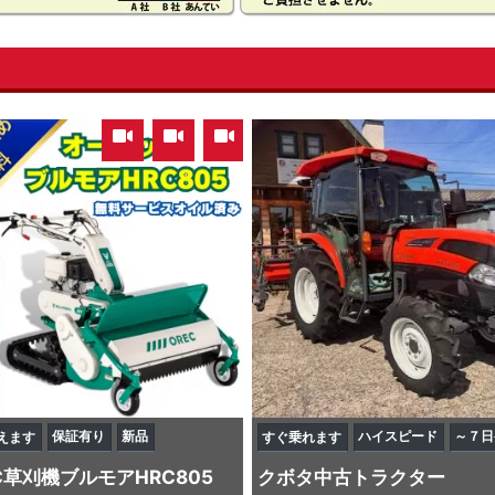
,
,
保証有り
新品
ハイスピード
～７日
えます
すぐ乗れます
C
草刈機
ブルモアHRC805
クボタ
中古トラクター