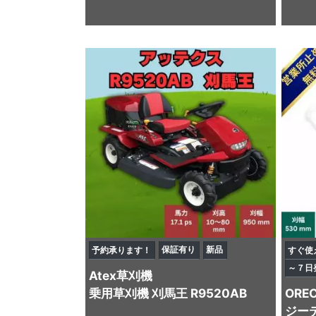
保証有り
新品
予約承ります！
すぐ使
～７日
Atex
草刈機
乗用草刈機 刈馬王 R9520AB
ORE
ジーテ