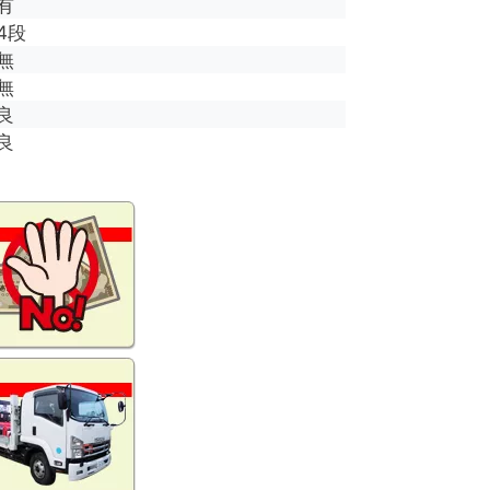
有
4段
無
無
良
良