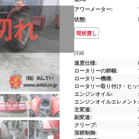
アワーメーター
切れ
状態
現状渡し
詳細
速度仕様
ロータリーの耕幅
ロータリー機構
ロータリー取り付け・ヒッ
エンジンオイル
エンジンオイルエレメント
主変速
副変速
クリープ
深耕制御