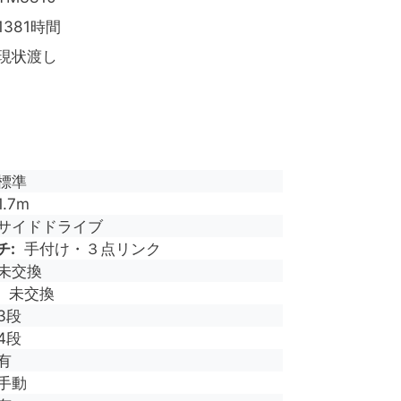
1381時間
現状渡し
標準
1.7m
サイドドライブ
チ
手付け・３点リンク
未交換
未交換
3段
4段
有
手動