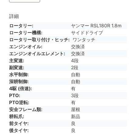
詳細
ロータリー
ヤンマー RSL180R 1.8m
ロータリー機構
サイドドライブ
ロータリー取り付け・ヒッチ
ワンタッチ
エンジンオイル
交換済
エンジンオイルエレメント
交換済
主変速
4段
副変速
2段
水平制御
自動
深耕制御
自動
4駆 (倍速)
有
PTO
3段
PTO逆転
有
安全フレーム類
屋根
耕耘爪
新品
前タイヤ
良
後タイヤ
良