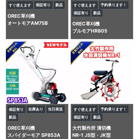
保証有り
新品
予約承ります！
すぐ使えます
すぐ使えます
保証有り
新品
OREC
草刈機
オートモアAM75B
OREC
草刈機
ブルモアHR805
在庫あり
当日発送
予約承ります！
保証有り
すぐ使えます
新品
保証有り
新品
OREC
草刈機
大竹製作所
溝切機
スパイダーモア SP853A
NR-1 JS型・JK型