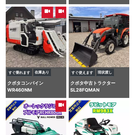
,
在庫あり
現状渡し
すぐ乗れます
すぐ使えます
クボタ
コンバイン
クボタ
中古トラクター
WR460NM
SL28FQMAN