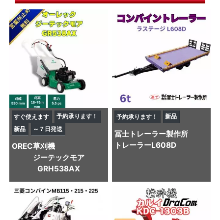
予約承ります！
新品
すぐ使えます
予約承ります！
新品
～７日発送
冨士トレーラー製作所
トレーラー
L608D
OREC
草刈機
ジーテックモア
GRH538AX