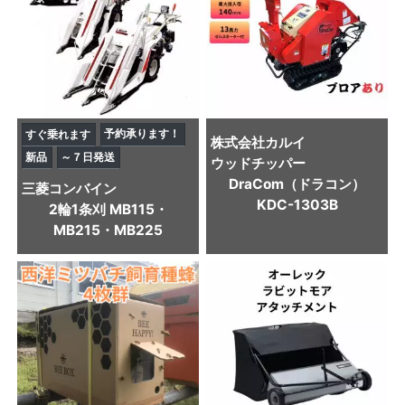
予約承ります！
すぐ乗れます
株式会社カルイ
新品
～７日発送
ウッドチッパー
DraCom（ドラコン）
三菱
コンバイン
KDC-1303B
2輪1条刈 MB115・
MB215・MB225