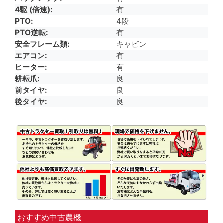
4駆 (倍速)
有
PTO
4段
PTO逆転
有
安全フレーム類
キャビン
エアコン
有
ヒーター
有
耕耘爪
良
前タイヤ
良
後タイヤ
良
おすすめ中古農機