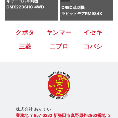
キャニコム
草刈機
CMX2206HC 4WD
OREC
草刈機
ラビットモアRM984X
クボタ
ヤンマー
イセキ
三菱
ニプロ
コバシ
株式会社 あん
てい
業務地
〒957-0232
新発田市真野原外2962番地−2