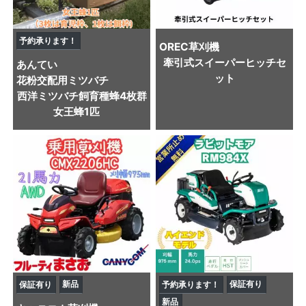
予約承ります！
OREC
草刈機
牽引式スイーパーヒッチセ
あんてい
ット
花粉交配用ミツバチ
西洋ミツバチ飼育種蜂4枚群
女王蜂1匹
新品
保証有り
保証有り
予約承ります！
新品