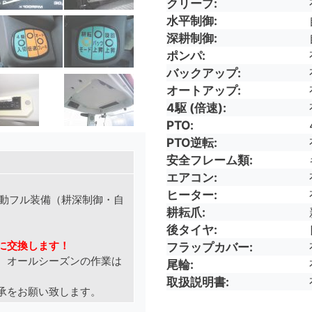
クリープ
水平制御
深耕制御
ポンパ
バックアップ
オートアップ
4駆 (倍速)
PTO
PTO逆転
安全フレーム類
エアコン
ヒーター
自動フル装備（耕深制御・自
耕耘爪
後タイヤ
。
に交換します！
フラップカバー
、オールシーズンの作業は
尾輪
取扱説明書
承をお願い致します。