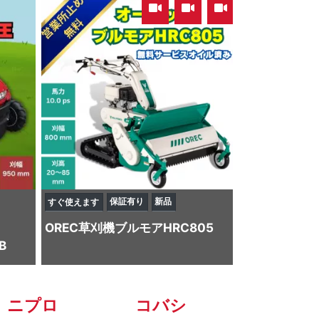
,
,
保証有り
新品
すぐ使えます
OREC
草刈機
ブルモアHRC805
B
ニプロ
コバシ