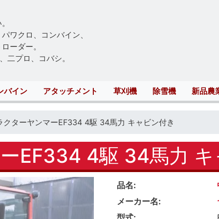
Skip
to
い。
main
、パワクロ、コンバイン、
content
トローダー。
、二プロ、コバシ。
ンバイン
アタッチメント
草刈機
除雪機
新品農
ラクターヤンマーEF334 4駆 34馬力 キャビン付き
EF334 4駆 34馬力 
品名
メーカー名
型式