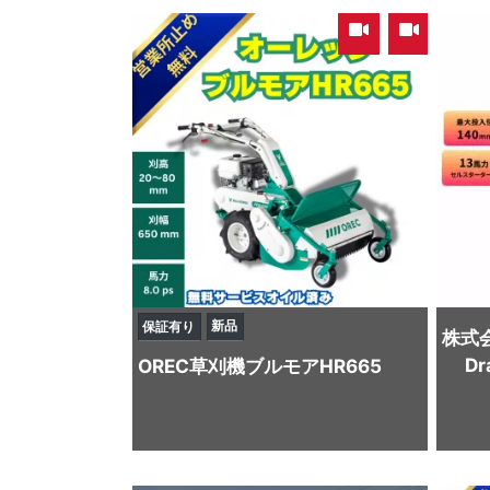
,
新品
保証有り
株式
D
OREC
草刈機
ブルモアHR665