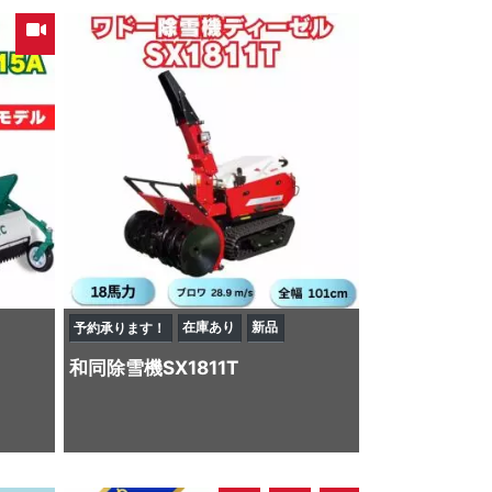
在庫あり
新品
予約承ります！
和同
除雪機
SX1811T