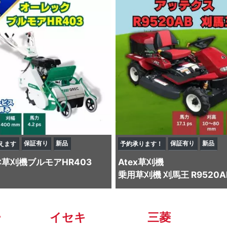
保証有り
新品
保証有り
新品
えます
予約承ります！
C
草刈機
ブルモアHR403
Atex
草刈機
乗用草刈機 刈馬王 R9520A
ー
イセキ
三菱