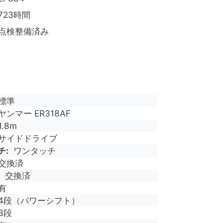
723時間
点検整備済み
標準
ヤンマー ER318AF
1.8m
サイドドライブ
チ
ワンタッチ
交換済
交換済
有
4段（パワーシフト）
3段