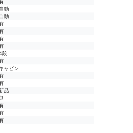
有
自動
自動
有
有
有
有
4段
有
キャビン
有
有
新品
良
有
有
有