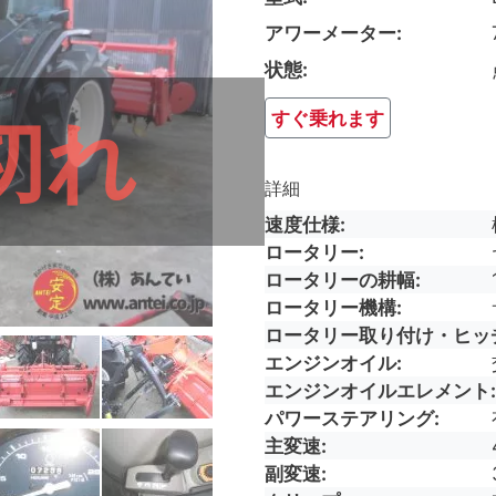
アワーメーター
状態
すぐ乗れます
切れ
詳細
速度仕様
ロータリー
ロータリーの耕幅
ロータリー機構
ロータリー取り付け・ヒッ
エンジンオイル
エンジンオイルエレメント
パワーステアリング
主変速
副変速