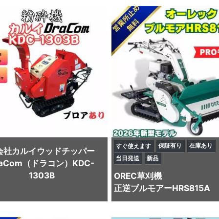
保証有り
在庫あり
すぐ使えます
会社カルイ
ウッドチッパー
当日発送
新品
raCom（ドラコン）KDC-
1303B
OREC
草刈機
正逆ブルモアーHRS815A