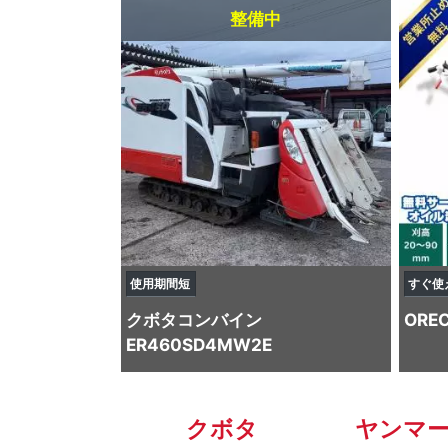
整備中
使用期間短
すぐ使
クボタ
コンバイン
ORE
ER460SD4MW2E
クボタ
ヤンマ