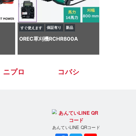
保証有り
新品
すぐ使えます
OREC
草刈機
RCHR800A
ニプロ
コバシ
あんていLINE QRコード