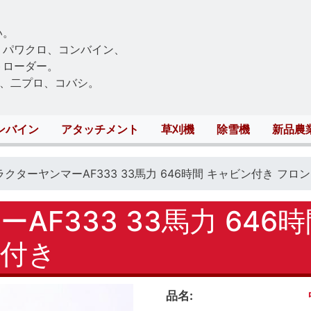
Skip
to
い。
main
、パワクロ、コンバイン、
content
トローダー。
、二プロ、コバシ。
ンバイン
アタッチメント
草刈機
除雪機
新品農
ラクターヤンマーAF333 33馬力 646時間 キャビン付き フ
AF333 33馬力 646
付き
品名