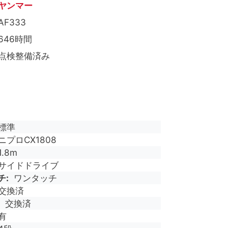
ヤンマー
AF333
646時間
点検整備済み
標準
ニプロCX1808
1.8m
サイドドライブ
チ
ワンタッチ
交換済
交換済
有