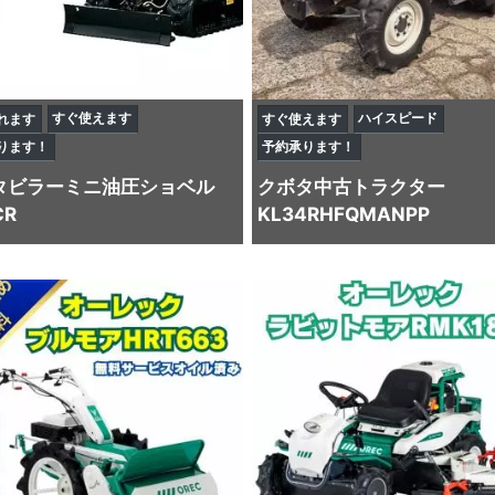
すぐ使えます
ハイスピード
れます
すぐ使えます
ります！
予約承ります！
タビラー
ミニ油圧ショベル
クボタ
中古トラクター
CR
KL34RHFQMANPP