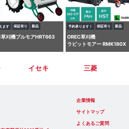
保証有り
新品
保証有り
新品
えます
予約承ります！
C
草刈機
ブルモアHRT663
OREC
草刈機
ラビットモアー RMK180X
ー
イセキ
三菱
企業情報
サイトマップ
よくあるご質問