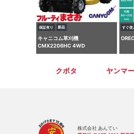
新品
保証有り
すぐ使
キャニコム
草刈機
ORE
CMX2206HC 4WD
クボタ
ヤンマ
株式会社 あん
てい