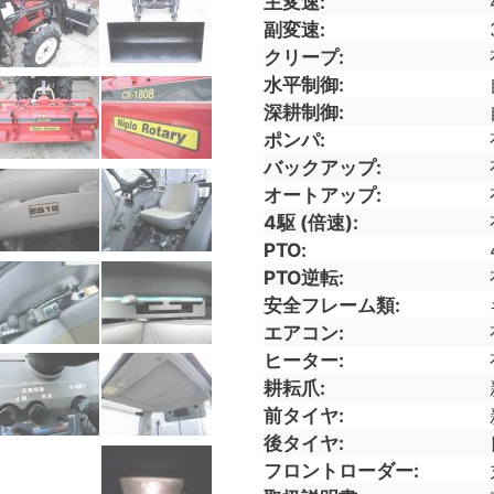
主変速
副変速
クリープ
水平制御
深耕制御
ポンパ
バックアップ
オートアップ
4駆 (倍速)
PTO
PTO逆転
安全フレーム類
エアコン
ヒーター
耕耘爪
前タイヤ
後タイヤ
フロントローダー