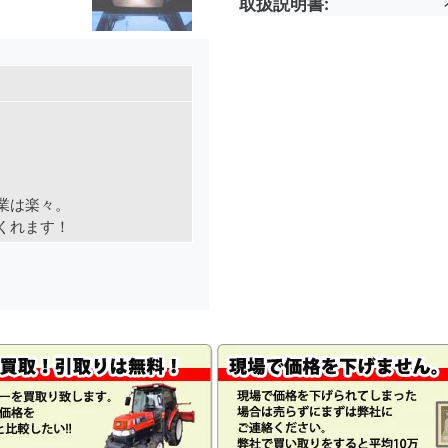
取扱説明書
業は楽々。
くれます！