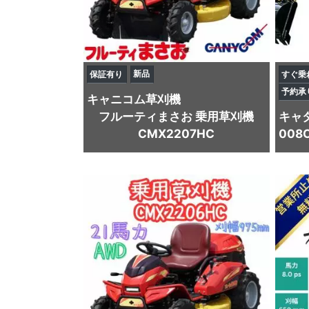
新品
保証有り
すぐ乗
予約承
キャニコム
草刈機
フルーティまさお 乗用草刈機
キャ
CMX2207HC
008