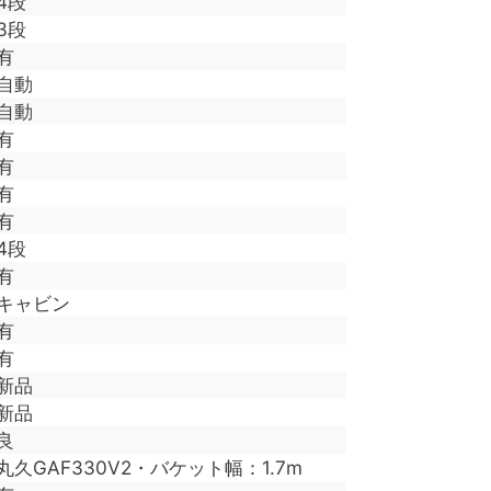
4段
3段
有
自動
自動
有
有
有
有
4段
有
キャビン
有
有
新品
新品
良
丸久GAF330V2・バケット幅：1.7m