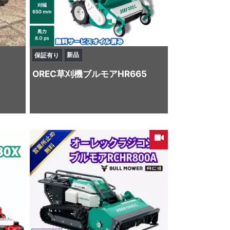
新品
保証有り
OREC
草刈機
ブルモアHR665