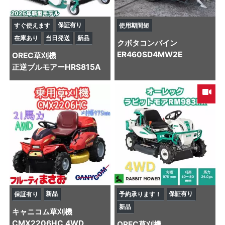
保証有り
すぐ使えます
使用期間短
在庫あり
当日発送
新品
クボタ
コンバイン
ER460SD4MW2E
OREC
草刈機
正逆ブルモアーHRS815A
新品
保証有り
保証有り
予約承ります！
新品
キャニコム
草刈機
CMX2206HC 4WD
OREC
草刈機