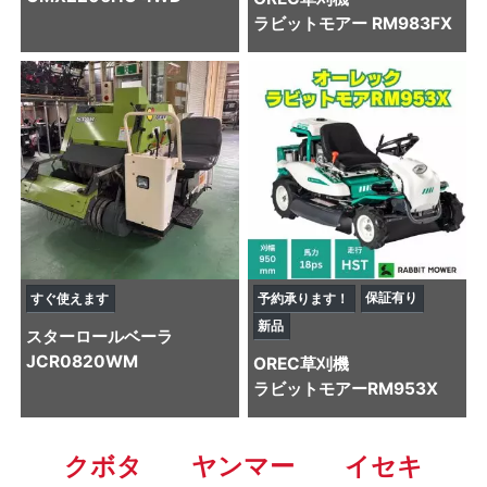
ラビットモアー RM983FX
保証有り
すぐ使えます
予約承ります！
新品
スター
ロールベーラ
JCR0820WM
OREC
草刈機
ラビットモアーRM953X
クボタ
ヤンマー
イセキ