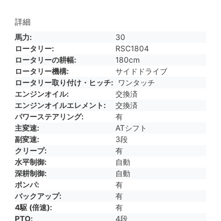
詳細
馬力
30
ロータリー
RSC1804
ロータリーの耕幅
180cm
ロータリー機構
サイドドライブ
ロータリー取り付け・ヒッチ
ワンタッチ
エンジンオイル
交換済
エンジンオイルエレメント
交換済
パワーステアリング
有
主変速
ATシフト
副変速
3段
クリープ
有
水平制御
自動
深耕制御
自動
ポンパ
有
バックアップ
有
4駆 (倍速)
有
PTO
4段