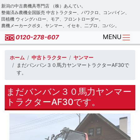
Skip
新潟の中古農機具専門店 （株）あんてい。
to
整備済み農機全国販売 中古トラクター、パワクロ、コンバイン、
main
田植機 ウィングハロー、モア、フロントローダー。
農機メーカークボタ、ヤンマー、イセキ、二プロ、コバシ。
content
MENU
0120-278-607
ホーム
中古トラクター
ヤンマー
まだバンバン３０馬力ヤンマートラクターAF30で
す。
まだバンバン３０馬力ヤンマー
トラクターAF30です。