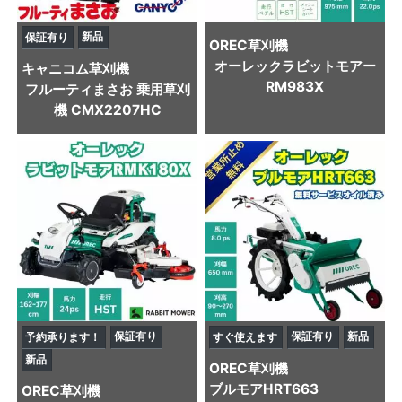
新品
保証有り
OREC
草刈機
オーレックラビットモアー
キャニコム
草刈機
RM983X
フルーティまさお 乗用草刈
機 CMX2207HC
保証有り
保証有り
新品
予約承ります！
すぐ使えます
新品
OREC
草刈機
ブルモアHRT663
OREC
草刈機