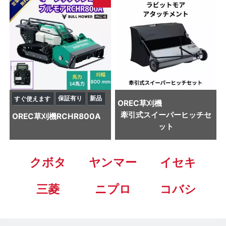
保証有り
新品
すぐ使えます
OREC
草刈機
牽引式スイーパーヒッチセ
OREC
草刈機
RCHR800A
ット
クボタ
ヤンマー
イセキ
三菱
ニプロ
コバシ