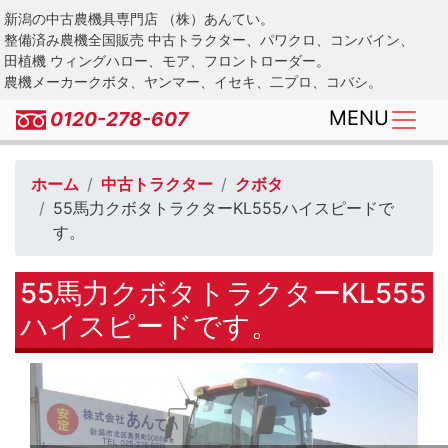
Skip
新潟の中古農機具専門店 （株）あんてい。
to
整備済み農機全国販売 中古トラクター、パワクロ、コンバイン、
main
田植機 ウィングハロー、モア、フロントローダー。
農機メーカークボタ、ヤンマー、イセキ、二プロ、コバシ。
content
MENU
0120-278-607
ホーム
中古トラクター
クボタ
55馬力クボタトラクターKL555ハイスピードで
す。
55馬力クボタトラクターKL555
ハイスピードです。