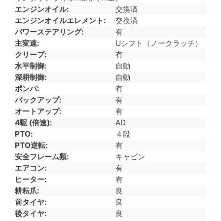
エンジンオイル
交換済
エンジンオイルエレメント
交換済
パワーステアリング
有
主変速
Uシフト（ノークラッチ）
クリープ
有
水平制御
自動
深耕制御
自動
ポンパ
有
バックアップ
有
オートアップ
有
4駆 (倍速)
AD
PTO
４段
PTO逆転
有
安全フレーム類
キャビン
エアコン
有
ヒーター
有
耕耘爪
良
前タイヤ
良
後タイヤ
良