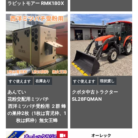
ラビットモアー RMK180X
在庫あり
現状渡し
すぐ使えます
すぐ使えます
あんてい
クボタ
中古トラクター
花粉交配用ミツバチ
SL28FQMAN
西洋ミツバチ受粉用 ２群 蜂
の巣枠2枚（1枚は育児枠、1
枚は餌枠）無女王蜂